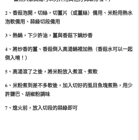
2、香菇泡開，切絲，切薑片（或薑絲）備用、米粉用熱水
泡軟備用、蒜綠切段備用
3、熱鍋，下少許油，薑與香菇下鍋炒香
4、將炒香的薑、香菇倒入高湯鍋裡加熱（香菇水可以一起
倒入唷！）
5、高湯滾了之後，將米粉放入煮滾、煮軟
6、米粉煮到差不多軟後，加入切好的虱目魚塊煮熟，用少
許鹽巴、胡椒粉調味
7、熄火前，放入切段的蒜綠即可