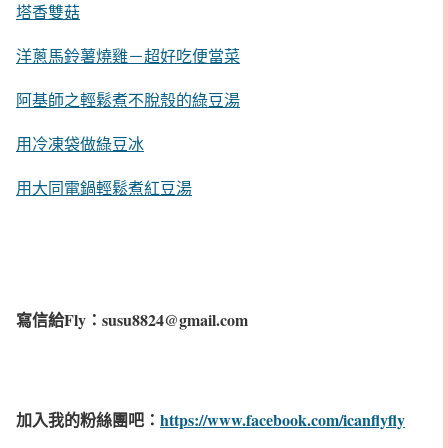
塔香雙菇
洋蔥馬鈴薯燒雞－超好吃便當菜
阿基師之輕鬆煮不脫殼的綠豆湯
用冷凍袋做綠豆冰
用大同電鍋輕鬆煮紅豆湯
寫信給Fly：susu8824@gmail.com
加入我的粉絲團吧：
https://www.facebook.com/icanflyfly