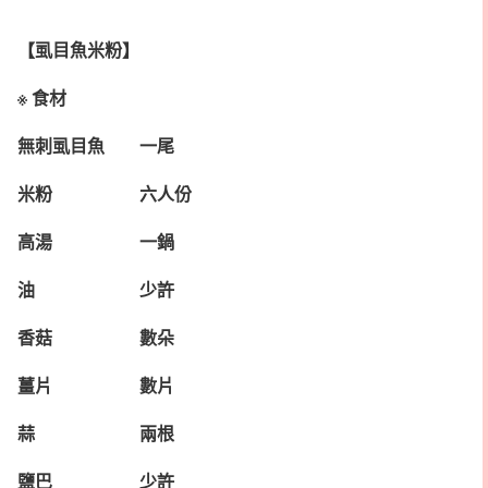
【虱目魚米粉】
※ 食材
無刺虱目魚 一尾
米粉 六人份
高湯 一鍋
油 少許
香菇 數朵
薑片 數片
蒜 兩根
鹽巴 少許