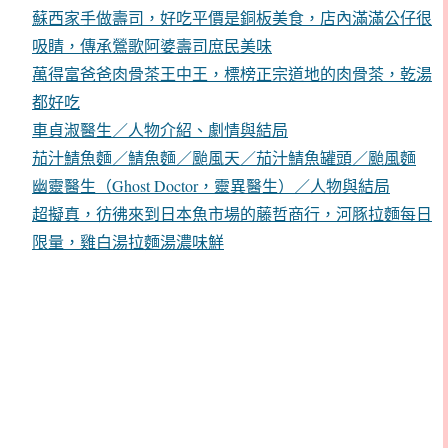
蘇西家手做壽司，好吃平價是銅板美食，店內滿滿公仔很
吸睛，傳承鶯歌阿婆壽司庶民美味
萬得富爸爸肉骨茶王中王，標榜正宗道地的肉骨茶，乾湯
都好吃
車貞淑醫生／人物介紹、劇情與結局
茄汁鯖魚麵／鯖魚麵／颱風天／茄汁鯖魚罐頭／颱風麵
幽靈醫生（Ghost Doctor，靈異醫生）／人物與結局
超擬真，彷彿來到日本魚市場的藤哲商行，河豚拉麵每日
限量，雞白湯拉麵湯濃味鮮