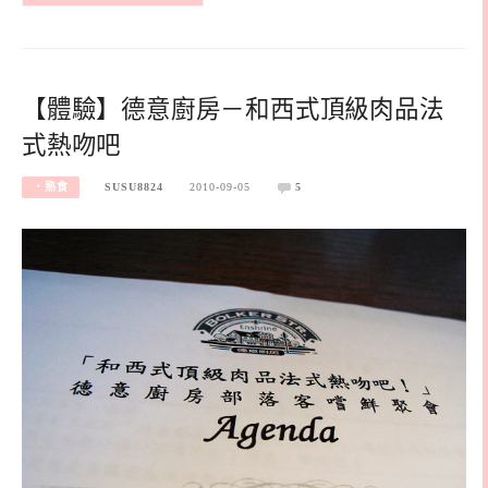
【體驗】德意廚房－和西式頂級肉品法
式熱吻吧
‧熟食
SUSU8824
2010-09-05
5