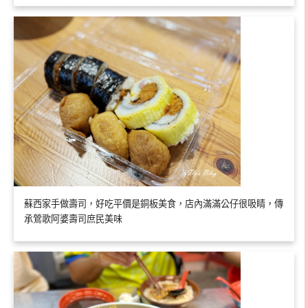
蘇西家手做壽司，好吃平價是銅板美食，店內滿滿公仔很吸睛，傳
承鶯歌阿婆壽司庶民美味