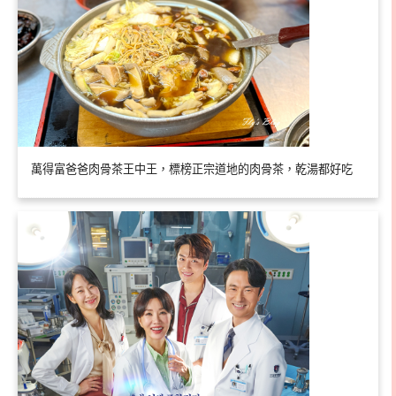
萬得富爸爸肉骨茶王中王，標榜正宗道地的肉骨茶，乾湯都好吃