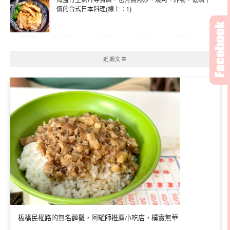
海益行生魚片專賣店，也有賣熱炒、燒烤、炸物，低調平
價的台式日本料理(線上：1)
近期文章
板橋民權路的無名麵攤，阿罐師推薦小吃店，樸實無華