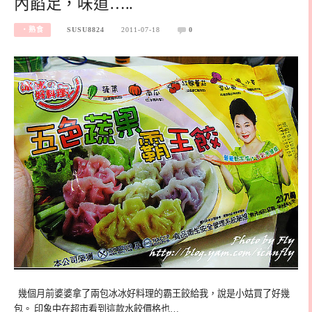
內餡足，味道…..
‧熟食
SUSU8824
2011-07-18
0
幾個月前婆婆拿了兩包冰冰好料理的霸王餃給我，說是小姑買了好幾
包。 印象中在超市看到這款水餃價格也…