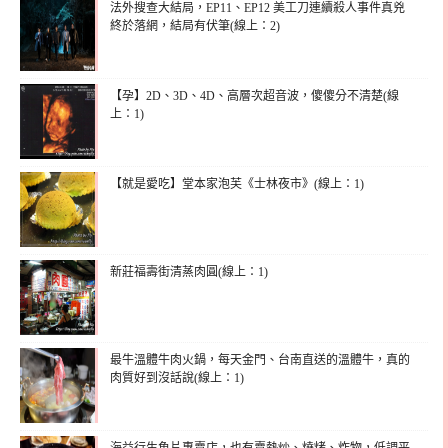
法外搜查大結局，EP11、EP12 美工刀連續殺人事件真兇
終於落網，結局有伏筆(線上：2)
【孕】2D、3D、4D、高層次超音波，傻傻分不清楚(線
上：1)
【就是愛吃】堂本家泡芙《士林夜市》(線上：1)
新莊福壽街清蒸肉圓(線上：1)
最牛溫體牛肉火鍋，每天金門、台南直送的溫體牛，真的
肉質好到沒話說(線上：1)