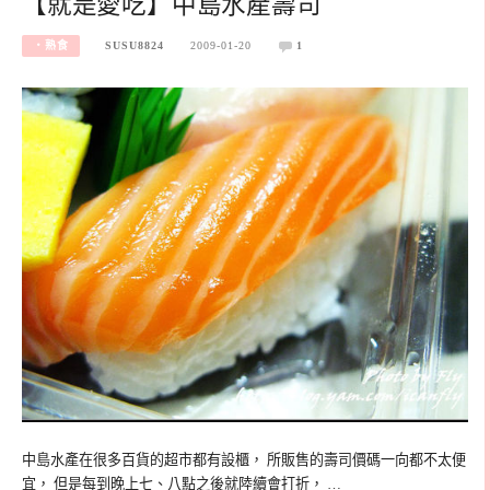
【就是愛吃】中島水產壽司
‧熟食
SUSU8824
2009-01-20
1
中島水產在很多百貨的超市都有設櫃， 所販售的壽司價碼一向都不太便
宜， 但是每到晚上七、八點之後就陸續會打折， …