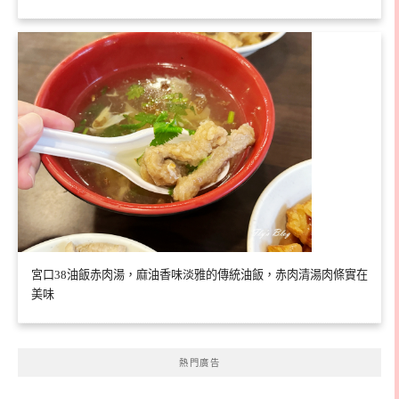
宮口38油飯赤肉湯，麻油香味淡雅的傳統油飯，赤肉清湯肉條實在
美味
熱門廣告