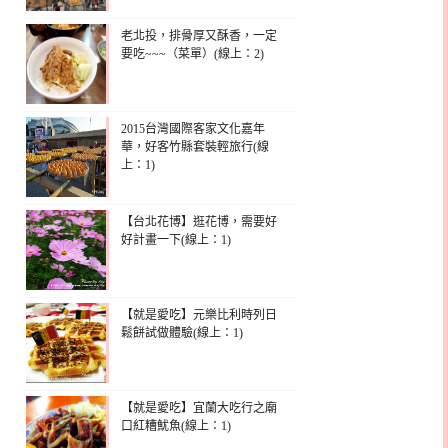
老北投，排骨厚又酥香，一定
要吃~~~（菜單）(線上：2)
2015台灣國際客家文化嘉年
華，好客竹縣套裝輕旅行(線
上：1)
【台北花博】逛花博，需要好
好計畫一下(線上：1)
【就是愛吃】元樂比利時列日
鬆餅試做體驗(線上：1)
【就是愛吃】宜蘭大吃行之廟
口紅糟魷魚(線上：1)