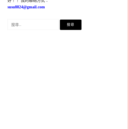
好！！ 我的聯絡方式：
susu8824@gmail.com
搜
尋
關
鍵
字: