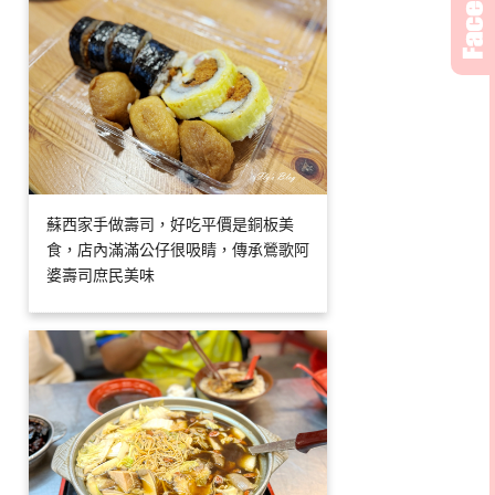
蘇西家手做壽司，好吃平價是銅板美
食，店內滿滿公仔很吸睛，傳承鶯歌阿
婆壽司庶民美味