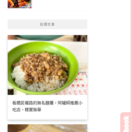
近期文章
板橋民權路的無名麵攤，阿罐師推薦小
吃店，樸實無華