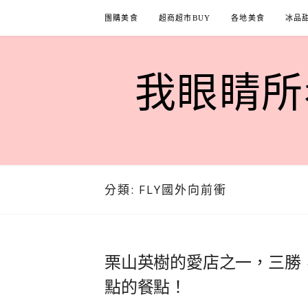
Skip
團購美食
超商超市BUY
各地美食
冰品
to
content
我眼睛所看
分類:
FLY國外向前衝
栗山英樹的愛店之一，三勝
點的餐點！