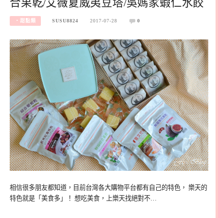
合果乾/艾薇夏威夷豆塔/吳媽家蝦仁水餃
‧甜點類
SUSU8824
2017-07-28
0
相信很多朋友都知道，目前台灣各大購物平台都有自己的特色， 樂天的
特色就是「美食多」！ 想吃美食，上樂天找絕對不…