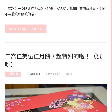
猶記第一次吃到桂圓蛋糕，好像是家人從彰化帶回來的寶珍香， 對於
不喜歡吃龍眼乾的我，…
CONTINUE READING
二崙佳美伍仁月餅，超特別的啦！（試
吃）
‧甜點類
SUSU8824
2012-08-07
0