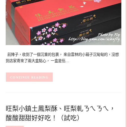
前陣子，收到了一個沉重的包裹， 來自雲林的小箱子沉甸甸的，沒想
到店家寄來了兩大盒點心， 一盒是伍…
CONTINUE READING
旺梨小鎮土鳳梨酥、旺梨軋ㄋㄟㄋㄟ，
酸酸甜甜好好吃！（試吃）