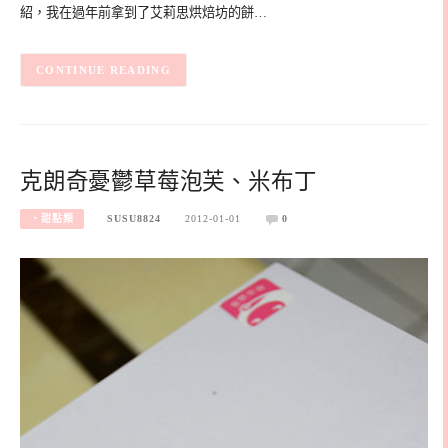
紹，我在過年前拿到了艾莉思烘焙坊的餅…
CONTINUE READING
克朗奇憂鬱草莓泡芙、米布丁
‧甜點類
SUSU8824
2012-01-01
0