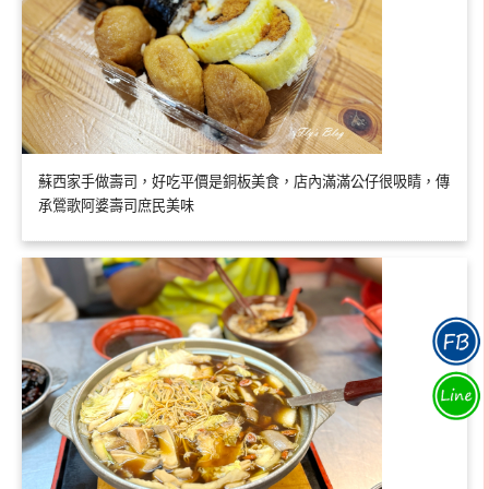
蘇西家手做壽司，好吃平價是銅板美食，店內滿滿公仔很吸睛，傳
承鶯歌阿婆壽司庶民美味