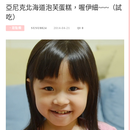
亞尼克北海道泡芙蛋糕，喔伊細~~~（試
吃）
‧甜點類
SUSU8824
2014-04-21
0