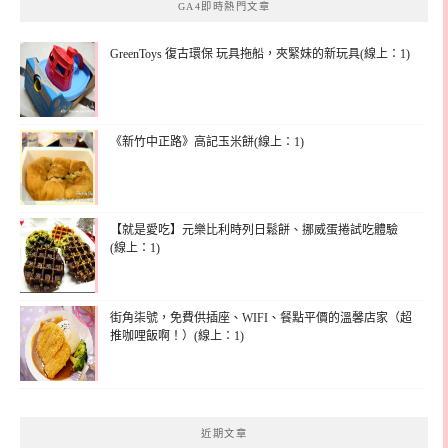
GA4即時熱門文章
GreenToys 復古環保 玩具拖船，夾緊妹的新玩具(線上：1)
《新竹中正路》高記玉米餅(線上：1)
【就是愛吃】元樂比利時列日鬆餅、挪威蛋捲試吃體驗
(線上：1)
街角柒號，免費供插座、WIFI、餐點平價的溫馨店家（超
推咖哩飯啊！）(線上：1)
近期文章