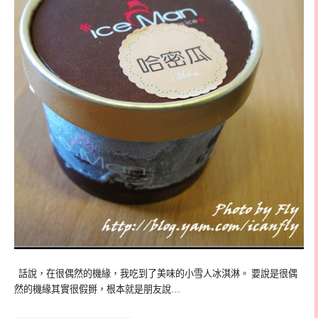
話說，在很偶然的機緣，我吃到了美味的小雪人冰淇淋。 要說是很偶
然的機緣其實很假掰，根本就是朋友說…