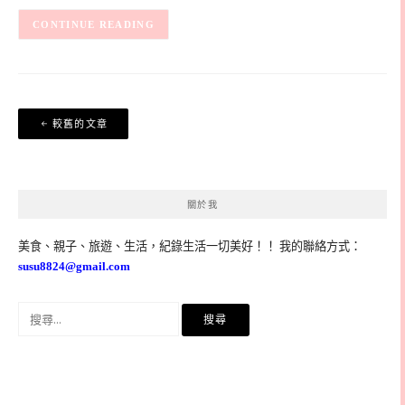
CONTINUE READING
文
較舊的文章
章
導
覽
關於我
美食、親子、旅遊、生活，紀錄生活一切美好！！ 我的聯絡方式：
susu8824@gmail.com
搜
尋
關
鍵
字: