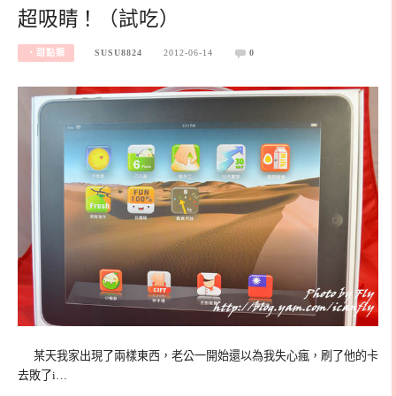
超吸睛！（試吃）
‧甜點類
SUSU8824
2012-06-14
0
某天我家出現了兩樣東西，老公一開始還以為我失心瘋，刷了他的卡
去敗了i…