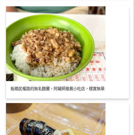
板橋民權路的無名麵攤，阿罐師推薦小吃店，樸實無華