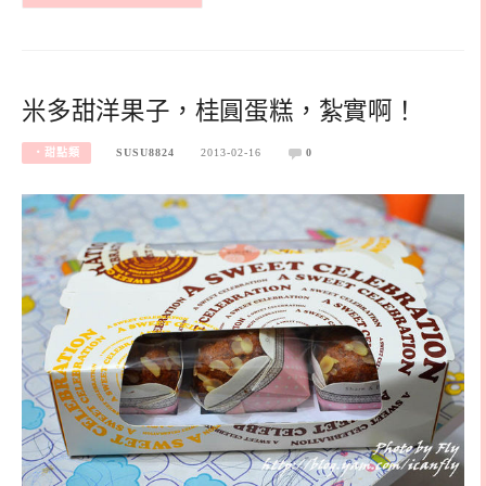
米多甜洋果子，桂圓蛋糕，紮實啊！
‧甜點類
SUSU8824
2013-02-16
0