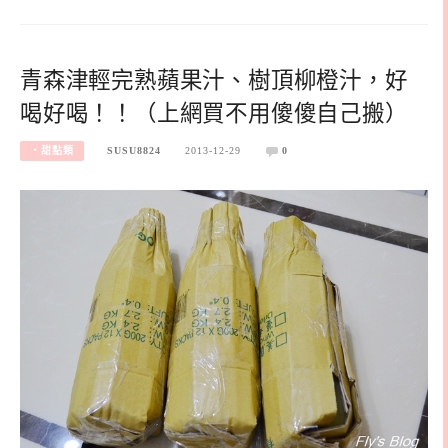
青森津輕完熟蘋果汁、樹頂柳橙汁，好
喝好喝！！（上網買不用傻傻自己搬）
‧甜點類
SUSU8824
2013-12-29
0