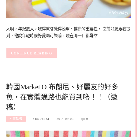
人啊，年紀愈大，吃得就會覺得簡單、健康的重要性， 之前好友跟我提
到，他說年輕時候好愛喝可樂唷，現在喝一口都嫌甜…
CONTINUE READING
韓國Market O 布朗尼、好麗友的好多
魚，在實體通路也能買到嚕！！（邀
稿）
‧甜點類
SUSU8824
2014-09-03
0