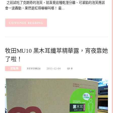
之前試吃了克朗奇的泡芙，就直覺這種乾溼分離、可灌餡的泡芙應該
會一波轟動，果然是紅得嚇嚇叫哪！ 最…
CONTINUE READING
牧田MU10 黑木耳纖萃精華露，宵夜靠她
了啦！
‧甜點類
SUSU8824
2011-12-04
0