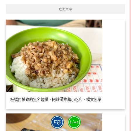
近期文章
板橋民權路的無名麵攤，阿罐師推薦小吃店，樸實無華