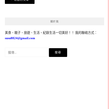
章
導
覽
關於我
美食、親子、旅遊、生活，紀錄生活一切美好！！ 我的聯絡方式：
susu8824@gmail.com
搜
尋
關
鍵
字: