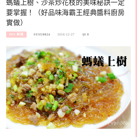
螞蟻上樹、沙茶炒花枝的美味秘訣一定
要掌握！（好品味海霸王經典醬料廚房
實做）
DIY 料理
SUSU8824
2016-12-27
0