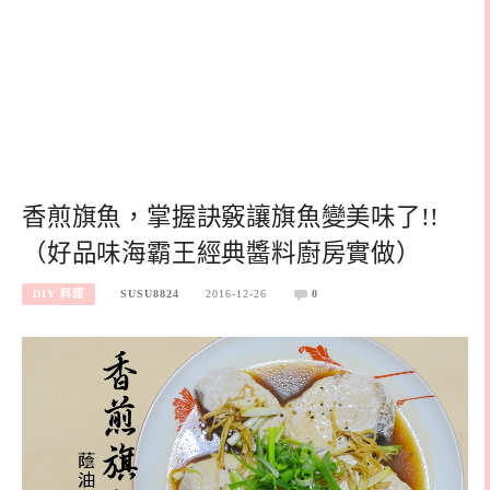
香煎旗魚，掌握訣竅讓旗魚變美味了!!
（好品味海霸王經典醬料廚房實做）
DIY 料理
SUSU8824
2016-12-26
0