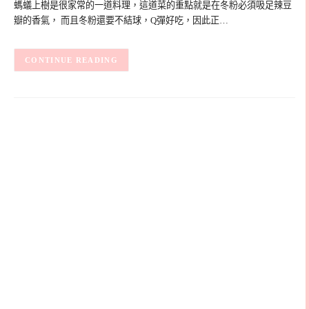
螞蟻上樹是很家常的一道料理，這道菜的重點就是在冬粉必須吸足辣豆
瓣的香氣， 而且冬粉還要不結球，Q彈好吃，因此正…
CONTINUE READING