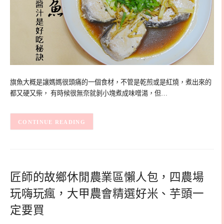
旗魚大概是讓媽媽很頭痛的一個食材，不管是乾煎或是紅燒，煮出來的
都又硬又柴， 有時候很無奈就剝小塊煮成味噌湯，但…
CONTINUE READING
匠師的故鄉休閒農業區懶人包，四農場
玩嗨玩瘋，大甲農會精選好米、芋頭一
定要買