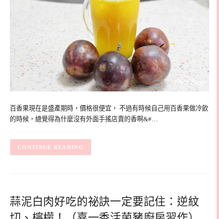
百香果現在是盛產期時，價格很便宜， 不過有時候自己用百香果做冷飲
的時候，總覺得為什麼沒有外面手搖店賣的香啊&#…
CONTINUE READING
蒜泥白肉好吃的祕訣一定要記住：逆紋
切、檸檬！（嘉一香活菌豬廚房習作）