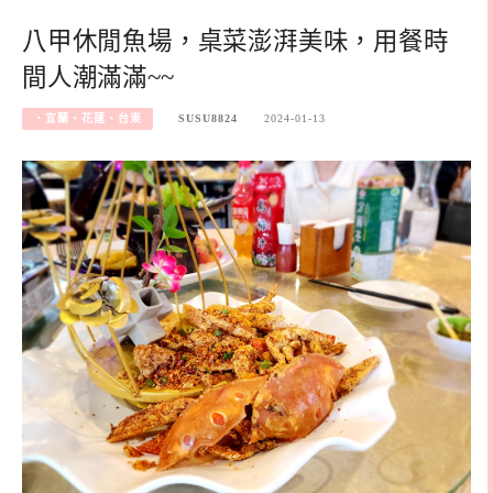
八甲休閒魚場，桌菜澎湃美味，用餐時
間人潮滿滿~~
‧宜蘭、花蓮、台東
SUSU8824
2024-01-13