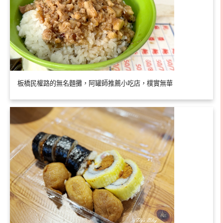
板橋民權路的無名麵攤，阿罐師推薦小吃店，樸實無華