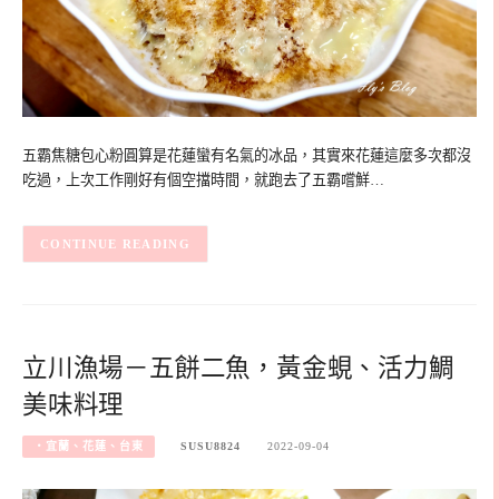
五霸焦糖包心粉圓算是花蓮蠻有名氣的冰品，其實來花蓮這麼多次都沒
吃過，上次工作剛好有個空擋時間，就跑去了五霸嚐鮮…
CONTINUE READING
立川漁場－五餅二魚，黃金蜆、活力鯛
美味料理
‧宜蘭、花蓮、台東
SUSU8824
2022-09-04