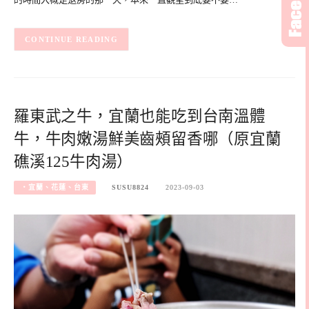
CONTINUE READING
羅東武之牛，宜蘭也能吃到台南溫體
牛，牛肉嫩湯鮮美齒頰留香哪（原宜蘭
礁溪125牛肉湯）
‧宜蘭、花蓮、台東
SUSU8824
2023-09-03