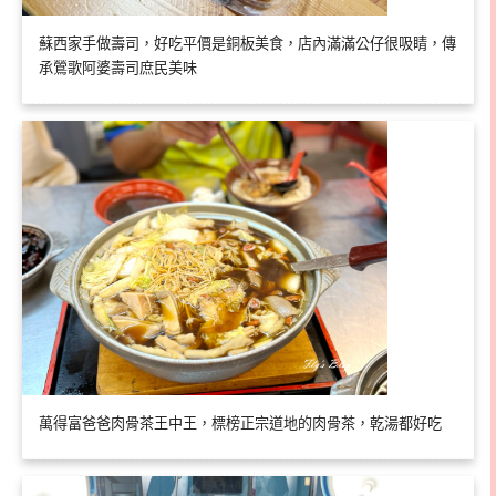
蘇西家手做壽司，好吃平價是銅板美食，店內滿滿公仔很吸睛，傳
承鶯歌阿婆壽司庶民美味
萬得富爸爸肉骨茶王中王，標榜正宗道地的肉骨茶，乾湯都好吃