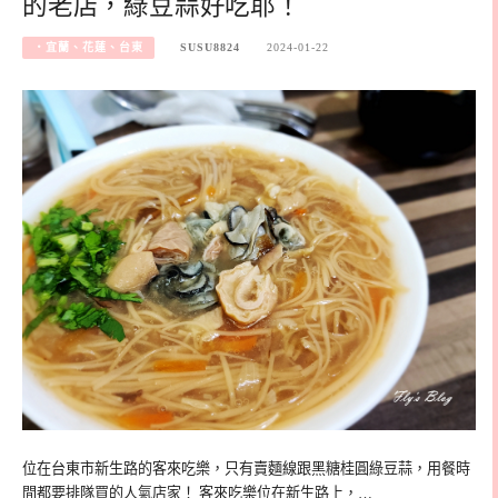
的老店，綠豆蒜好吃耶！
‧宜蘭、花蓮、台東
SUSU8824
2024-01-22
位在台東市新生路的客來吃樂，只有賣麵線跟黑糖桂圓綠豆蒜，用餐時
間都要排隊買的人氣店家！ 客來吃樂位在新生路上，…