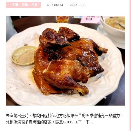
‧宜蘭、花蓮、台東
SUSU8824
2022-11-13
去宜蘭出差時，想說回程找個地方吃飯讓辛苦的團隊也補充一點體力，
想到礁溪很多賣烤雞的店家，隨意GOOGLE了一下…