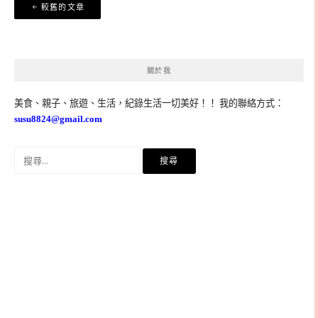
文
較舊的文章
章
導
覽
關於我
美食、親子、旅遊、生活，紀錄生活一切美好！！ 我的聯絡方式：
susu8824@gmail.com
搜
尋
關
鍵
字: