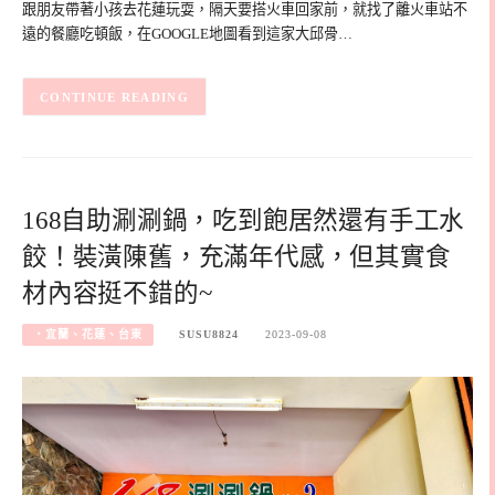
跟朋友帶著小孩去花蓮玩耍，隔天要搭火車回家前，就找了離火車站不
遠的餐廳吃頓飯，在GOOGLE地圖看到這家大邱骨…
CONTINUE READING
168自助涮涮鍋，吃到飽居然還有手工水
餃！裝潢陳舊，充滿年代感，但其實食
材內容挺不錯的~
‧宜蘭、花蓮、台東
SUSU8824
2023-09-08