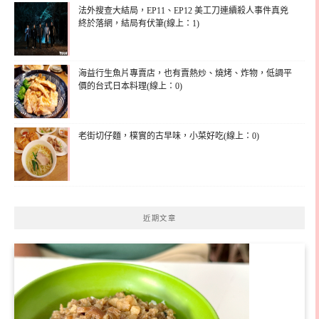
法外搜查大結局，EP11、EP12 美工刀連續殺人事件真兇
終於落網，結局有伏筆(線上：1)
海益行生魚片專賣店，也有賣熱炒、燒烤、炸物，低調平
價的台式日本料理(線上：0)
老街切仔麵，樸實的古早味，小菜好吃(線上：0)
近期文章