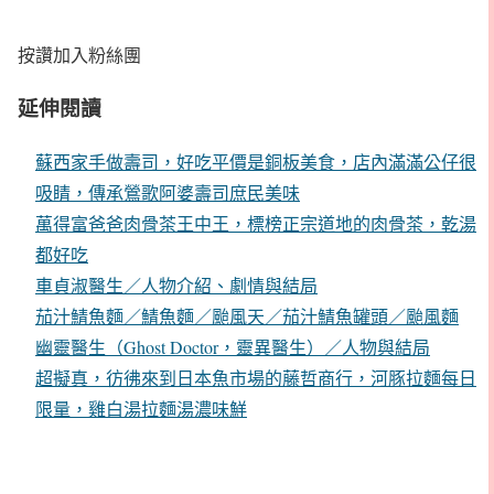
按讚加入粉絲團
延伸閱讀
蘇西家手做壽司，好吃平價是銅板美食，店內滿滿公仔很
吸睛，傳承鶯歌阿婆壽司庶民美味
萬得富爸爸肉骨茶王中王，標榜正宗道地的肉骨茶，乾湯
都好吃
車貞淑醫生／人物介紹、劇情與結局
茄汁鯖魚麵／鯖魚麵／颱風天／茄汁鯖魚罐頭／颱風麵
幽靈醫生（Ghost Doctor，靈異醫生）／人物與結局
超擬真，彷彿來到日本魚市場的藤哲商行，河豚拉麵每日
限量，雞白湯拉麵湯濃味鮮