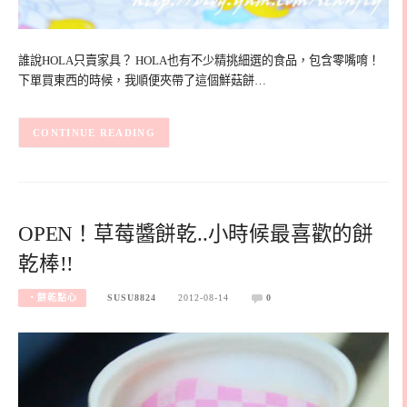
誰說HOLA只賣家具？ HOLA也有不少精挑細選的食品，包含零嘴唷！
下單買東西的時候，我順便夾帶了這個鮮菇餅…
CONTINUE READING
OPEN！草莓醬餅乾..小時候最喜歡的餅
乾棒!!
‧餅乾點心
SUSU8824
2012-08-14
0