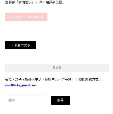
寫的是「期間限定」， 也不知道是怎樣…
CONTINUE READING
文
較舊的文章
章
導
覽
關於我
美食、親子、旅遊、生活，紀錄生活一切美好！！ 我的聯絡方式：
susu8824@gmail.com
搜
尋
關