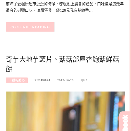
前陣子去楓康超市逛逛的時候，發現池上農會的產品，口味還是這幾年
很夯的椒鹽口味。 其實看到一袋120元我有點縮手…
CONTINUE READING
奇芋大地芋頭片、菇菇部屋杏鮑菇鮮菇
餅
‧餅乾點心
SUSU8824
2012-10-29
0