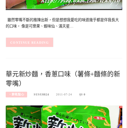
雖然零嘴不斷的推陳出新，但是想想我愛吃的味道幾乎都是伴我長大
的口味， 像是可樂果、蝦味仙、滿天星…
CONTINUE READING
華元新炒麵，香蔥口味（薯條+麵條的新
零嘴）
‧餅乾點心
SUSU8824
2011-07-24
0