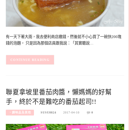
有一天下著大雨，我去便利商店繳錢，然後就不小心買了一碗快200塊
錢的泡麵， 只是因為那個店員跟我說：「其實聽說…
CONTINUE READING
聯夏拿坡里番茄肉醬，懶媽媽的好幫
手，終於不是難吃的番茄起司!!
‧調味品及其他
SUSU8824
2017-04-10
0