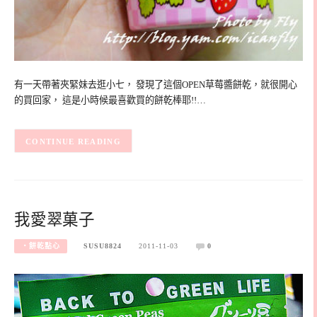
有一天帶著夾緊妹去逛小七， 發現了這個OPEN草莓醬餅乾，就很開心
的買回家， 這是小時候最喜歡買的餅乾棒耶!!…
CONTINUE READING
我愛翠菓子
‧餅乾點心
SUSU8824
2011-11-03
0