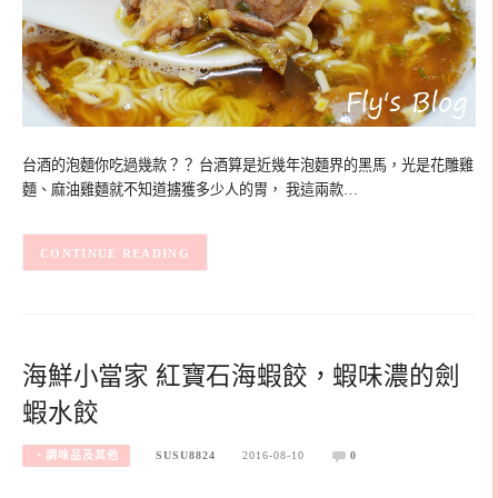
台酒的泡麵你吃過幾款？？ 台酒算是近幾年泡麵界的黑馬，光是花雕雞
麵、麻油雞麵就不知道擄獲多少人的胃， 我這兩款…
CONTINUE READING
海鮮小當家 紅寶石海蝦餃，蝦味濃的劍
蝦水餃
‧調味品及其他
SUSU8824
2016-08-10
0