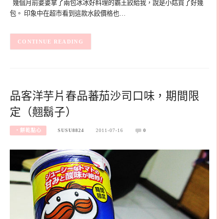
幾個月前婆婆拿了兩包冰冰好料理的霸王餃給我，說是小姑買了好幾
包。 印象中在超市看到這款水餃價格也…
CONTINUE READING
品客洋芋片春品蕃茄沙司口味，期間限
定（翹鬍子）
‧餅乾點心
SUSU8824
2011-07-16
0