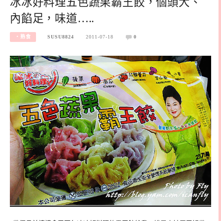
冰冰好料理五色蔬果霸王餃，個頭大、
內餡足，味道…..
‧熟食
SUSU8824
2011-07-18
0