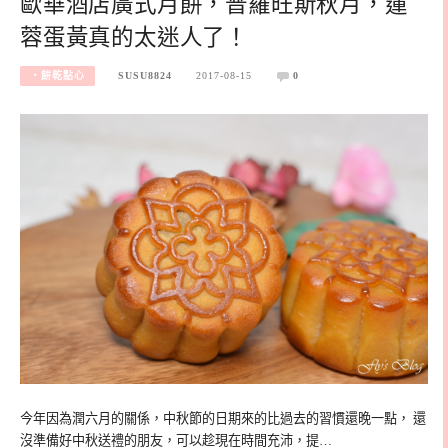
歐華酒店廣式月餅，普羅旺斯秋月，蓮
蓉蛋黃真的太迷人了！
‧餅乾點心
SUSU8824
2017-08-15
0
今年因為潤六月的關係，中秋節的日期來的比過去的習慣還晚一點， 還
沒準備好中秋送禮的朋友，可以趁現在時間充沛，提…