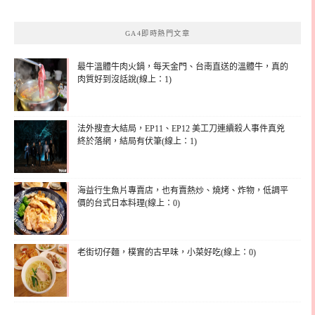
GA4即時熱門文章
最牛溫體牛肉火鍋，每天金門、台南直送的溫體牛，真的
肉質好到沒話說(線上：1)
法外搜查大結局，EP11、EP12 美工刀連續殺人事件真兇
終於落網，結局有伏筆(線上：1)
海益行生魚片專賣店，也有賣熱炒、燒烤、炸物，低調平
價的台式日本料理(線上：0)
老街切仔麵，樸實的古早味，小菜好吃(線上：0)