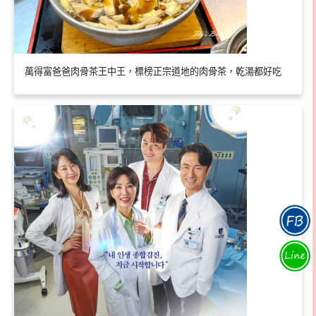
萬得富爸爸肉骨茶王中王，標榜正宗道地的肉骨茶，乾湯都好吃