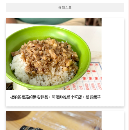
近期文章
板橋民權路的無名麵攤，阿罐師推薦小吃店，樸實無華