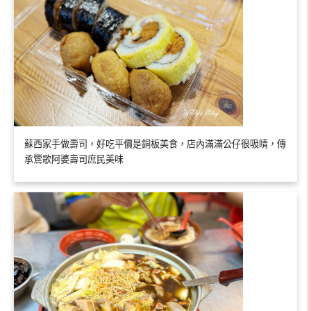
蘇西家手做壽司，好吃平價是銅板美食，店內滿滿公仔很吸睛，傳
承鶯歌阿婆壽司庶民美味