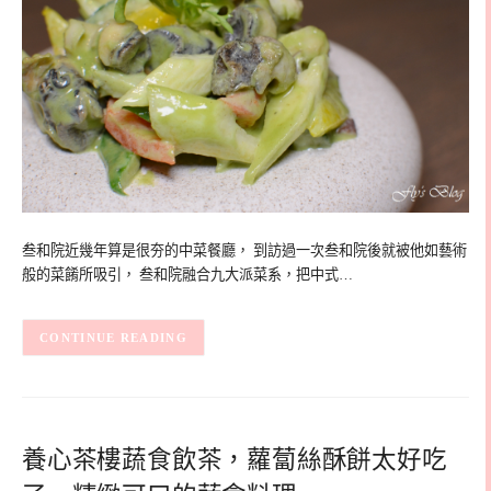
叁和院近幾年算是很夯的中菜餐廳， 到訪過一次叁和院後就被他如藝術
般的菜餚所吸引， 叁和院融合九大派菜系，把中式…
CONTINUE READING
養心茶樓蔬食飲茶，蘿蔔絲酥餅太好吃