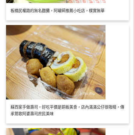
板橋民權路的無名麵攤，阿罐師推薦小吃店，樸實無華
蘇西家手做壽司，好吃平價是銅板美食，店內滿滿公仔很吸睛，傳
承鶯歌阿婆壽司庶民美味