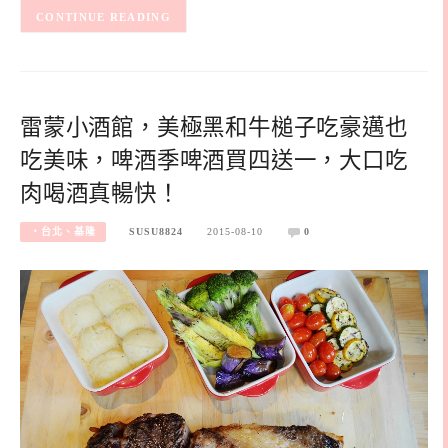
CONTINUE READING
雷蒙小酒館，美極黑和牛槌子吃豪邁也
吃美味，啤酒季啤酒買四送一，大口吃
肉喝酒真暢快！
‧台北、基隆
SUSU8824
2015-08-10
0