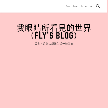
Skip
to
content
我眼睛所看見的世界
（FLY'S BLOG）
美食、追劇…紀錄生活一切美好