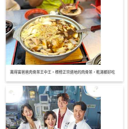
萬得富爸爸肉骨茶王中王，標榜正宗道地的肉骨茶，乾湯都好吃