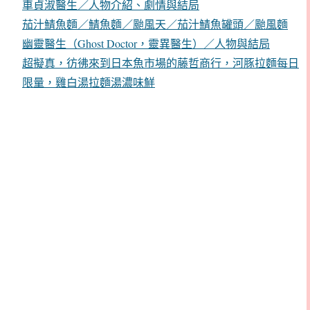
車貞淑醫生／人物介紹、劇情與結局
茄汁鯖魚麵／鯖魚麵／颱風天／茄汁鯖魚罐頭／颱風麵
幽靈醫生（Ghost Doctor，靈異醫生）／人物與結局
超擬真，彷彿來到日本魚市場的藤哲商行，河豚拉麵每日
限量，雞白湯拉麵湯濃味鮮