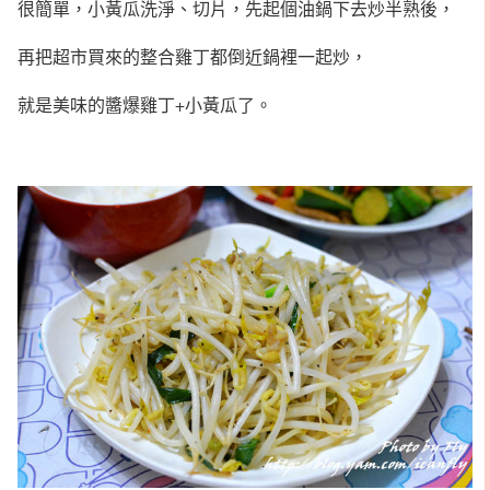
很簡單，小黃瓜洗淨、切片，先起個油鍋下去炒半熟後，
再把超市買來的整合雞丁都倒近鍋裡一起炒，
就是美味的醬爆雞丁+小黃瓜了。