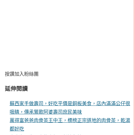
按讚加入粉絲團
延伸閱讀
蘇西家手做壽司，好吃平價是銅板美食，店內滿滿公仔很
吸睛，傳承鶯歌阿婆壽司庶民美味
萬得富爸爸肉骨茶王中王，標榜正宗道地的肉骨茶，乾湯
都好吃