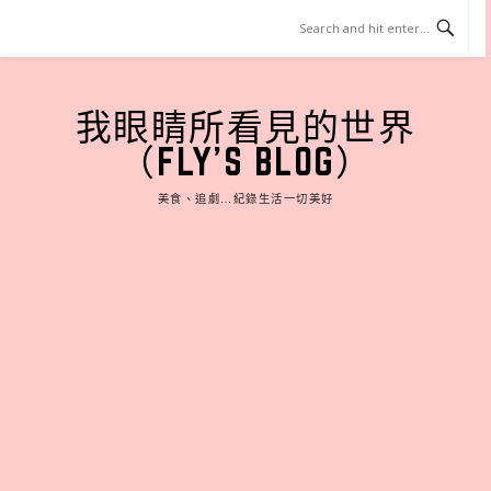
Skip
to
content
我眼睛所看見的世界
（FLY'S BLOG）
美食、追劇…紀錄生活一切美好