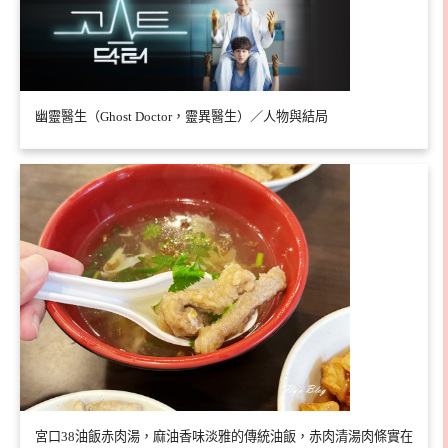
幽靈醫生（Ghost Doctor，靈異醫生）／人物與結局
宮口38油飯赤肉湯，麻油香味淡雅的傳統油飯，赤肉清湯肉條實在