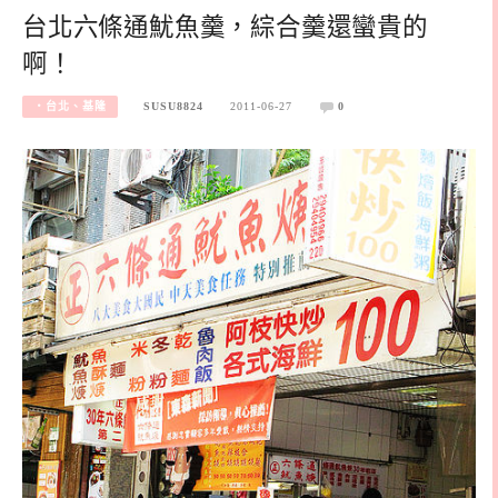
台北六條通魷魚羹，綜合羹還蠻貴的
啊！
‧台北、基隆
SUSU8824
2011-06-27
0