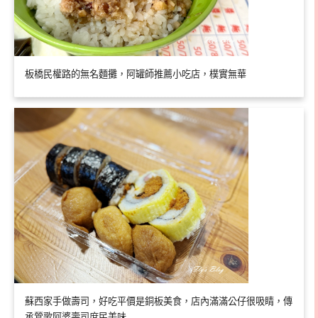
板橋民權路的無名麵攤，阿罐師推薦小吃店，樸實無華
蘇西家手做壽司，好吃平價是銅板美食，店內滿滿公仔很吸睛，傳
承鶯歌阿婆壽司庶民美味