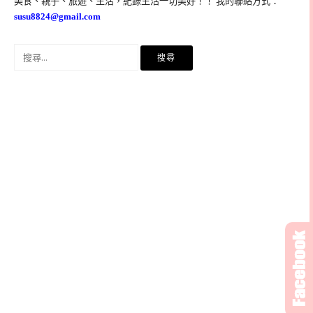
美食、親子、旅遊、生活，紀錄生活一切美好！！ 我的聯絡方式：
susu8824@gmail.com
搜
尋
關
鍵
字: