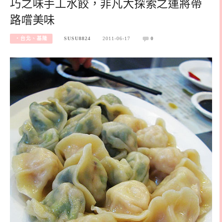
巧之味手工水餃，非凡大探索之運將帶
路嚐美味
‧台北、基隆
SUSU8824
2011-06-17
0