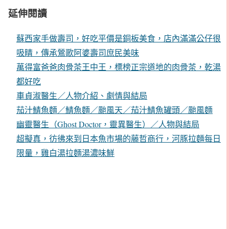
延伸閱讀
蘇西家手做壽司，好吃平價是銅板美食，店內滿滿公仔很
吸睛，傳承鶯歌阿婆壽司庶民美味
萬得富爸爸肉骨茶王中王，標榜正宗道地的肉骨茶，乾湯
都好吃
車貞淑醫生／人物介紹、劇情與結局
茄汁鯖魚麵／鯖魚麵／颱風天／茄汁鯖魚罐頭／颱風麵
幽靈醫生（Ghost Doctor，靈異醫生）／人物與結局
超擬真，彷彿來到日本魚市場的藤哲商行，河豚拉麵每日
限量，雞白湯拉麵湯濃味鮮