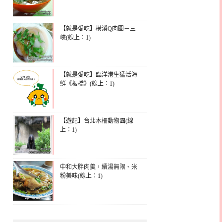
【就是愛吃】橫溪Q肉圓－三
峽(線上：1)
【就是愛吃】臨洋港生猛活海
鮮《板橋》(線上：1)
【遊記】台北木柵動物園(線
上：1)
中和大胖肉羹，續湯無限、米
粉美味(線上：1)