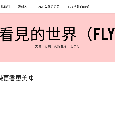
甜點飲料
追劇人生
FLY台灣趴趴走
FLY國外向前衝
見的世界（FLY'S
美食、追劇…紀錄生活一切美好
辣更香更美味