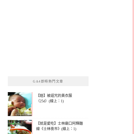
GA4即時熱門文章
【妞】被詛咒的黃衣服
（25d）(線上：1)
【就是愛吃】士林廟口阿輝麵
線《士林夜市》(線上：1)