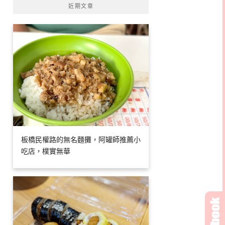
近期文章
板橋民權路的無名麵攤，阿罐師推薦小
吃店，樸實無華