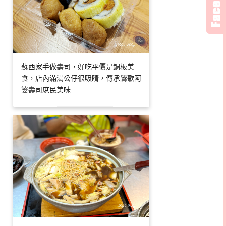
蘇西家手做壽司，好吃平價是銅板美
食，店內滿滿公仔很吸睛，傳承鶯歌阿
婆壽司庶民美味