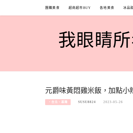
Skip
團購美食
超商超市BUY
各地美食
冰品
to
content
我眼睛所看
元爵味黃悶雞米飯，加點小
SUSU8824
2023-05-26
‧台北、基隆