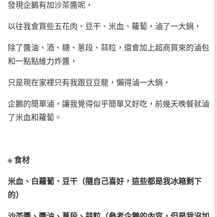
發現企鵝有加沙茶醬呢，
以往我會買些五花肉、豆干、米血、蘿蔔，滷了一大鍋，
除了醬油、酒、糖、蔥段、蒜粒，還會加上超商買來的滷包
和一點點維力炸醬，
只是現在家裡只有我跟豆豆龍，懶得滷一大鍋，
企鵝的簡單滷，讓我覺得似乎簡單又好吃，前幾天晚餐就滷
了米血和蘿蔔。
※ 食材
米血、白蘿蔔、豆干（隨自己喜好，這些都是我冰箱剩下
的）
沙茶醬、醬油、蔥段、蒜粒（參考企鵝的內容，但是我沒加