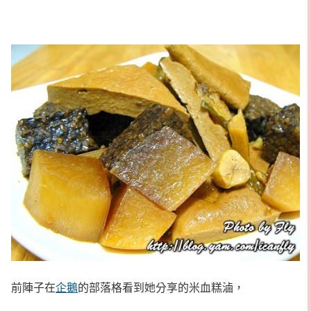
前陣子在
企鵝
的部落格看到她分享的米血糕滷，