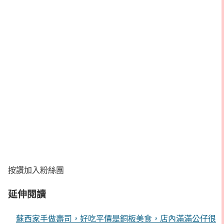
按讚加入粉絲團
延伸閱讀
蘇西家手做壽司，好吃平價是銅板美食，店內滿滿公仔很