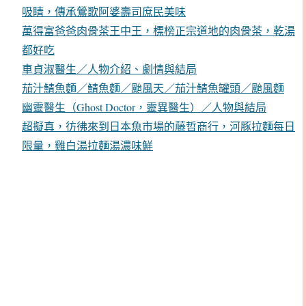
吸睛，傳承鶯歌阿婆壽司庶民美味
萬得富爸爸肉骨茶王中王，標榜正宗道地的肉骨茶，乾湯
都好吃
車貞淑醫生／人物介紹、劇情與結局
茄汁鯖魚麵／鯖魚麵／颱風天／茄汁鯖魚罐頭／颱風麵
幽靈醫生（Ghost Doctor，靈異醫生）／人物與結局
超擬真，彷彿來到日本魚市場的藤哲商行，河豚拉麵每日
限量，雞白湯拉麵湯濃味鮮