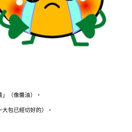
醬」（像醬油），
一大包已經切好的），