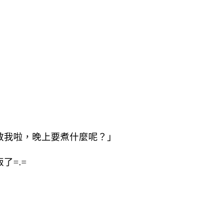
教我啦，晚上要煮什麼呢？」
了=.=