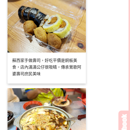
蘇西家手做壽司，好吃平價是銅板美
食，店內滿滿公仔很吸睛，傳承鶯歌阿
婆壽司庶民美味