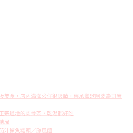
板美食，店內滿滿公仔很吸睛，傳承鶯歌阿婆壽司庶
正宗道地的肉骨茶，乾湯都好吃
結局
茄汁鯖魚罐頭／颱風麵