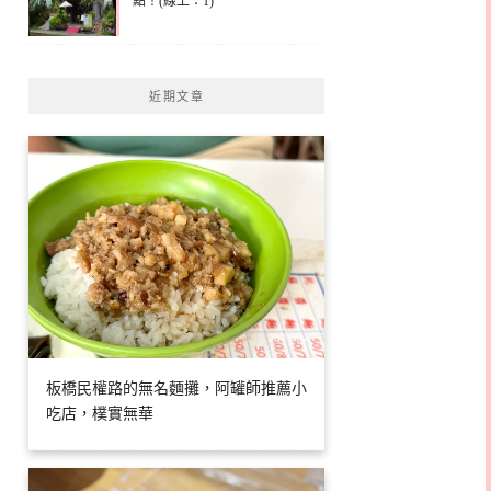
點！(線上：1)
近期文章
板橋民權路的無名麵攤，阿罐師推薦小
吃店，樸實無華