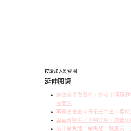
按讚加入粉絲團
延伸閱讀
蘇西家手做壽司，好吃平價是銅
民美味
萬得富爸爸肉骨茶王中王，標榜
車貞淑醫生／人物介紹、劇情與
茄汁鯖魚麵／鯖魚麵／颱風天／