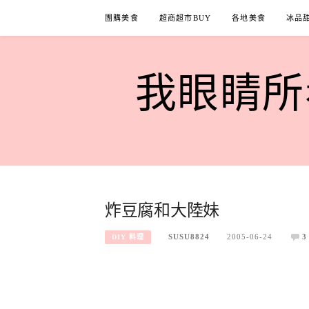
Skip
團購美食
超商超市BUY
各地美食
冰品
to
content
我眼睛所看
炸豆腐和大陸妹
SUSU8824
2005-06-24
3
DIY 料理