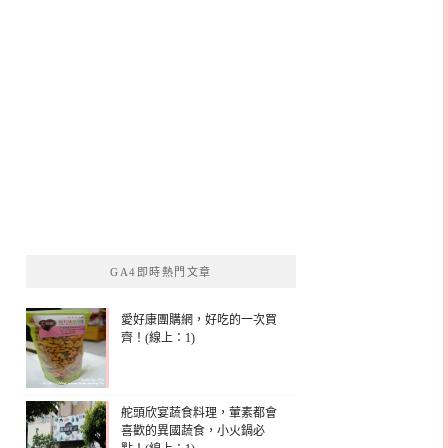
GA4即時熱門文章
愛好康團購網，好吃的一次買
齊！(線上：1)
舵頭欣宴蔬食料理，葷素都會
喜歡的異國蔬食，小火鍋必