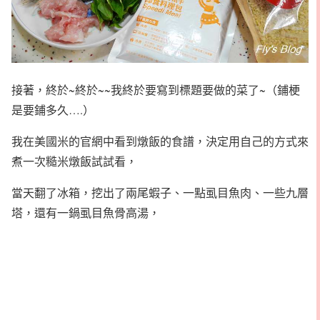
接著，終於~終於~~我終於要寫到標題要做的菜了~（鋪梗
是要鋪多久….）
我在美國米的官網中看到燉飯的食譜，決定用自己的方式來
煮一次糙米燉飯試試看，
當天翻了冰箱，挖出了兩尾蝦子、一點虱目魚肉、一些九層
塔，還有一鍋虱目魚骨高湯，