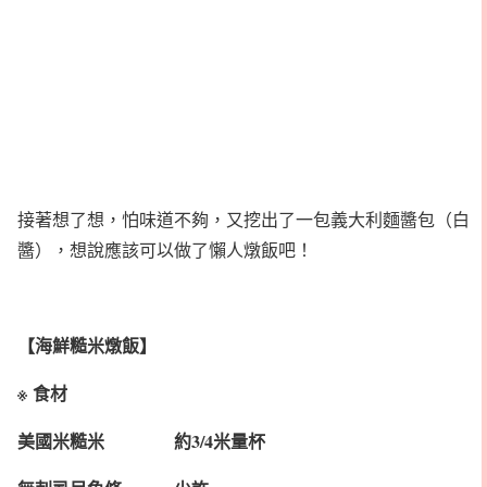
接著想了想，怕味道不夠，又挖出了一包義大利麵醬包（白
醬），想說應該可以做了懶人燉飯吧！
【海鮮糙米燉飯】
※ 食材
美國米糙米 約3/4米量杯