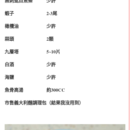
無刺虱目魚條 少許
蝦子 2-3尾
橄欖油 少許
蒜頭 2顆
九層塔 5~10片
白酒 少許
海鹽 少許
魚骨高湯 約300CC
市售義大利麵調理包（結果我沒用到）