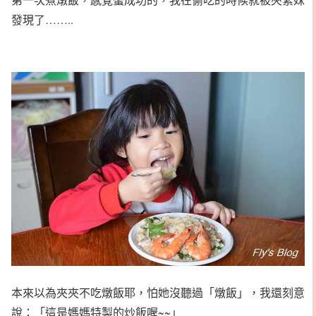
發現了……..
本來以為夾夾不吃燉飯耶，怕她沒聽過「燉飯」，我還刻意
說：「這是媽媽特製的炒飯喔~~」