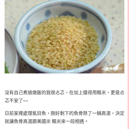
沒有自己煮過燉飯的我很忐忑，在加上還得用糙米，更是忐
忑不安了~~
日前家裡處理虱目魚，剛好剩下的魚骨熬了一鍋高湯，決定
就讓魚骨高湯跟美國米 糙米來一段相遇。