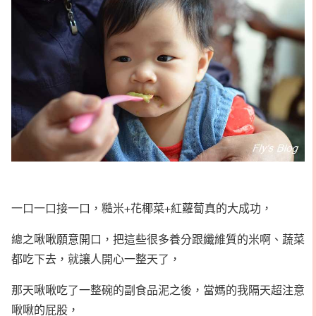
一口一口接一口，糙米+花椰菜+紅蘿蔔真的大成功，
總之啾啾願意開口，把這些很多養分跟纖維質的米啊、蔬菜
都吃下去，就讓人開心一整天了，
那天啾啾吃了一整碗的副食品泥之後，當媽的我隔天超注意
啾啾的屁股，