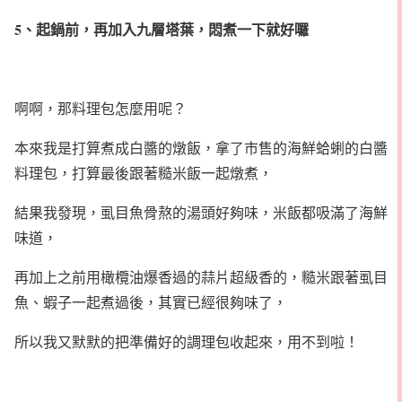
5、起鍋前，再加入九層塔葉，悶煮一下就好囉
啊啊，那料理包怎麼用呢？
本來我是打算煮成白醬的燉飯，拿了市售的海鮮蛤蜊的白醬
料理包，打算最後跟著糙米飯一起燉煮，
結果我發現，虱目魚骨熬的湯頭好夠味，米飯都吸滿了海鮮
味道，
再加上之前用橄欖油爆香過的蒜片超級香的，糙米跟著虱目
魚、蝦子一起煮過後，其實已經很夠味了，
所以我又默默的把準備好的調理包收起來，用不到啦！