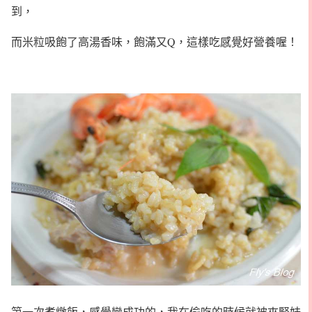
到，
而米粒吸飽了高湯香味，飽滿又Q，這樣吃感覺好營養喔！
第一次煮燉飯，感覺蠻成功的，我在偷吃的時候就被夾緊妹