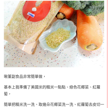
啾董副食品非常簡單做，
基本上我準備了美國米的糙米一點點、綠色花椰菜、紅蘿
蔔，
簡單把糙米洗一洗、取幾朵花椰菜洗一洗、紅蘿蔔去皮切一