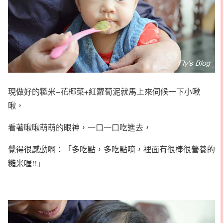
現做好的糙米+花椰菜+紅蘿蔔泥就馬上來伺候一下小啾
啾，
看著啾啾萌萌的眼神，一口一口吃進去，
覺得很感動啊：「多吃點，多吃點唷，裡面有很棒很營養的
糙米喔!!」