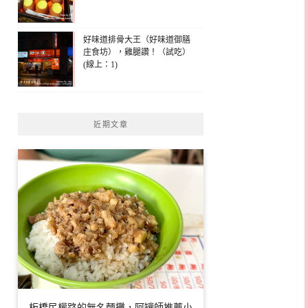
好味道排骨大王（好味道御膳
庄食坊），雞腿讚！（試吃）
(線上：1)
近期文章
板橋民權路的無名麵攤，阿罐師推薦小