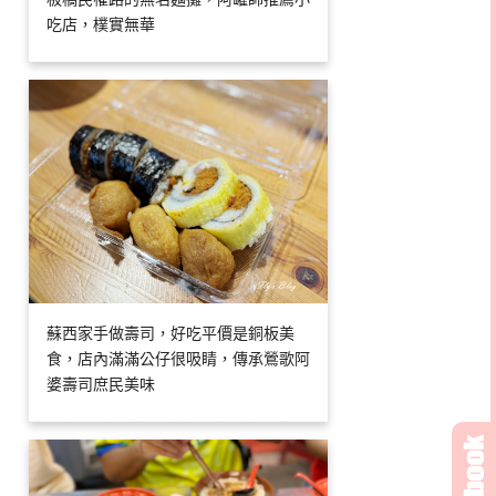
吃店，樸實無華
蘇西家手做壽司，好吃平價是銅板美
食，店內滿滿公仔很吸睛，傳承鶯歌阿
婆壽司庶民美味