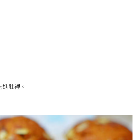
吃進肚裡。