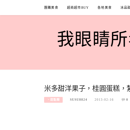
Skip
團購美食
超商超市BUY
各地美食
冰品
to
content
我眼睛所看
米多甜洋果子，桂圓蛋糕，
SUSU8824
2013-02-16
0
‧甜點類