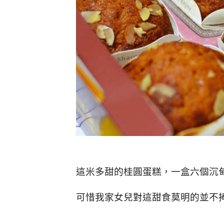
這米多甜的桂圓蛋糕，一盒六個沉
可惜我家女兒對這甜食莫明的並不