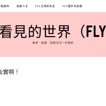
甜點飲料
追劇人生
FLY台灣趴趴走
FLY國外向前衝
見的世界（FLY'S
美食、追劇…紀錄生活一切美好
紮實啊！