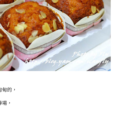
甸甸的，
捧場，