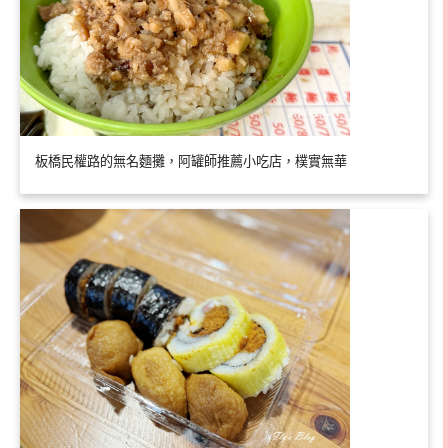
板橋民權路的無名麵攤，阿罐師推薦小吃店，樸實無華