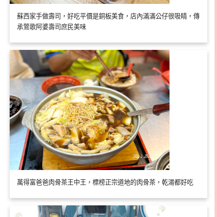
蘇西家手做壽司，好吃平價是銅板美食，店內滿滿公仔很吸睛，傳
承鶯歌阿婆壽司庶民美味
萬得富爸爸肉骨茶王中王，標榜正宗道地的肉骨茶，乾湯都好吃