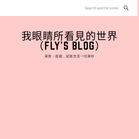
Skip
to
content
我眼睛所看見的世界
（FLY'S BLOG）
美食、追劇…紀錄生活一切美好