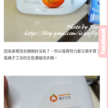
因為家裡洗衣精剛好沒有了，所以我再特力屋又順手買了一
瓶橘子工坊的生態濃縮洗衣精。