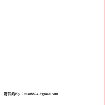
寫信給Fly：susu8824@gmail.com