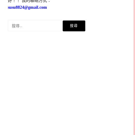
好！！ 我的聯絡方式：
susu8824@gmail.com
搜
尋
關
鍵
字: