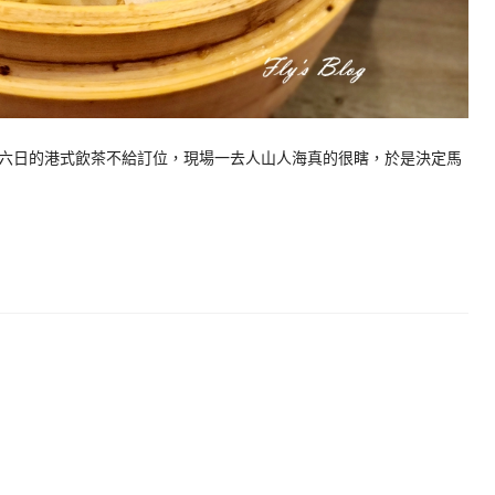
六日的港式飲茶不給訂位，現場一去人山人海真的很瞎，於是決定馬