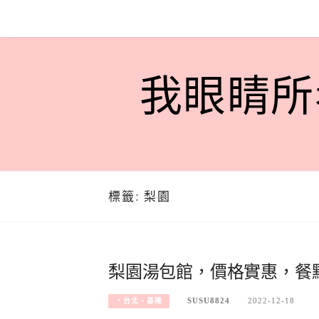
Skip
to
content
我眼睛所看
標籤:
梨園
梨園湯包館，價格實惠，餐
SUSU8824
2022-12-18
‧台北、基隆