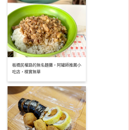
板橋民權路的無名麵攤，阿罐師推薦小
吃店，樸實無華