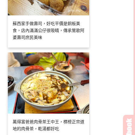
蘇西家手做壽司，好吃平價是銅板美
食，店內滿滿公仔很吸睛，傳承鶯歌阿
婆壽司庶民美味
萬得富爸爸肉骨茶王中王，標榜正宗道
地的肉骨茶，乾湯都好吃