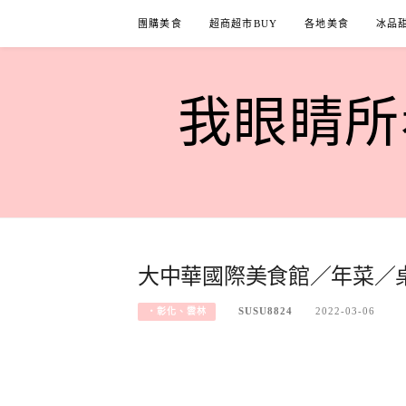
Skip
團購美食
超商超市BUY
各地美食
冰品
to
content
我眼睛所看
大中華國際美食館／年菜／
SUSU8824
2022-03-06
‧彰化、雲林