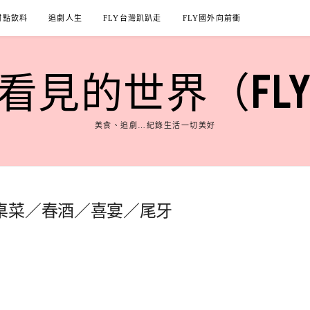
甜點飲料
追劇人生
FLY台灣趴趴走
FLY國外向前衝
見的世界（FLY'S
美食、追劇…紀錄生活一切美好
桌菜／春酒／喜宴／尾牙