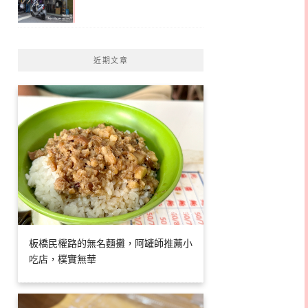
近期文章
板橋民權路的無名麵攤，阿罐師推薦小
吃店，樸實無華