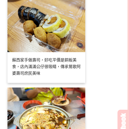
蘇西家手做壽司，好吃平價是銅板美
食，店內滿滿公仔很吸睛，傳承鶯歌阿
婆壽司庶民美味