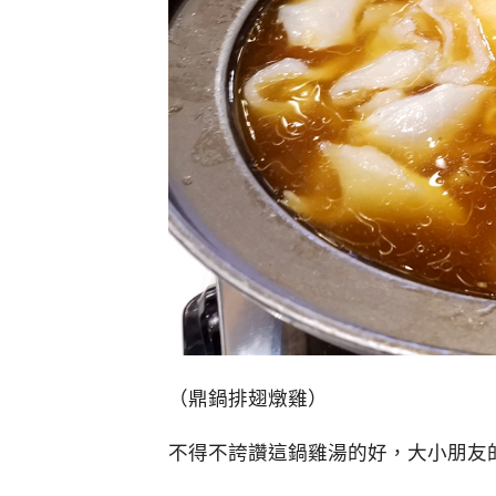
（鼎鍋排翅燉雞）
不得不誇讚這鍋雞湯的好，大小朋友