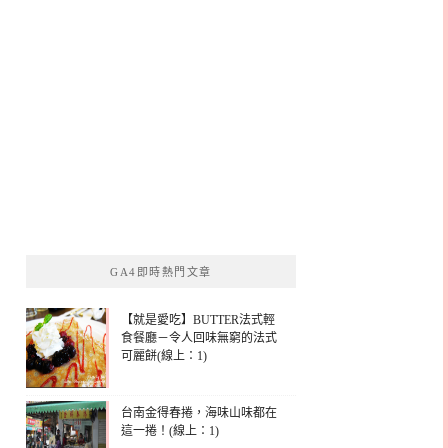
GA4即時熱門文章
【就是愛吃】BUTTER法式輕
食餐廳－令人回味無窮的法式
可麗餅(線上：1)
台南金得春捲，海味山味都在
這一捲！(線上：1)