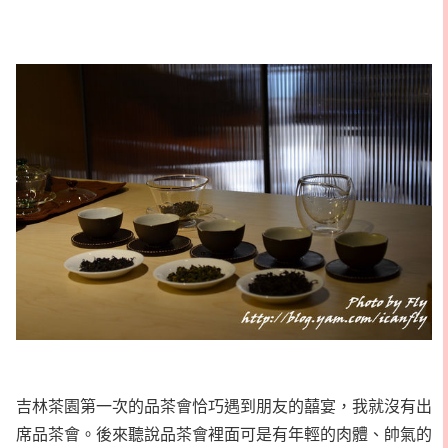
吉林茶園第一次的品茶會恰巧遇到朋友的囍宴，我就沒有出
席品茶會。後來聽說品茶會裡面可是有年輕的肉體、帥氣的