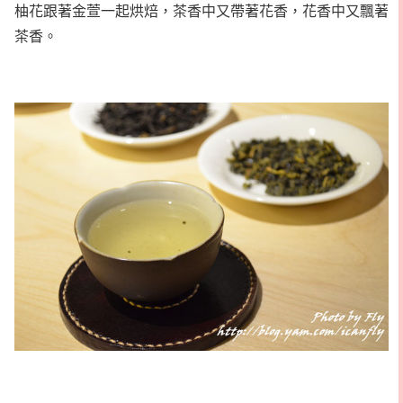
柚花跟著金萱一起烘焙，茶香中又帶著花香，花香中又飄著
茶香。