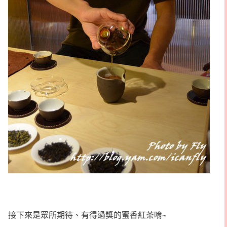
接下來是眾所期待、有得過獎的蜜香紅茶唷~