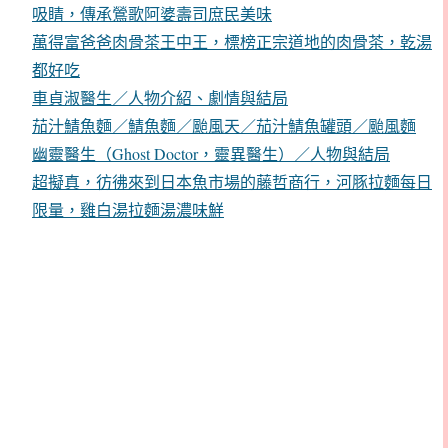
吸睛，傳承鶯歌阿婆壽司庶民美味
萬得富爸爸肉骨茶王中王，標榜正宗道地的肉骨茶，乾湯
都好吃
車貞淑醫生／人物介紹、劇情與結局
茄汁鯖魚麵／鯖魚麵／颱風天／茄汁鯖魚罐頭／颱風麵
幽靈醫生（Ghost Doctor，靈異醫生）／人物與結局
超擬真，彷彿來到日本魚市場的藤哲商行，河豚拉麵每日
限量，雞白湯拉麵湯濃味鮮