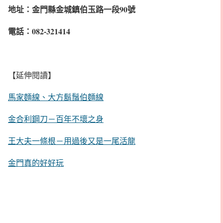
地址：金門縣金城鎮伯玉路一段90號
電話：082-321414
【延伸閱讀】
馬家麵線、大方鬍鬚伯麵線
金合利鋼刀－百年不壞之身
王大夫一條根－用過後又是一尾活龍
金門真的好好玩