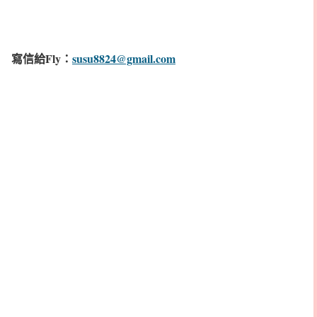
寫信給Fly：
susu8824@gmail.com