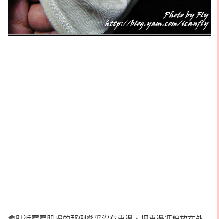
會貼近寶寶肌膚的那側幾乎沒有車邊，把車邊馮線放在外