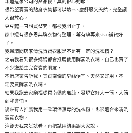
知道這家公司的產品後，真的很心動耶，
很希望寶寶的貼身衣物都可以這~~~麼舒服又天然，完全讓
人很放心，
豆豆龍一直想買整套，都被我阻止了，
家中還有很多恩典牌衣物待整理，等有缺再來sisso補貨好
了。
我還請問店家清洗寶寶衣服是不是有一定的洗衣精？
之前我看到很多媽媽都會推薦使用酵素洗衣精，自己也買了
不少送給生完寶寶的朋友，
不過店家告訴我，其實南僑的皂絲便宜、天然又好用，不一
定要買酵素洗衣精。
結果我跑去家樂福想買南僑的皂絲，發現它好大一筒，大筒
到我會怕。
後來有人推薦我用一款環保無毒的洗衣粉，也很適合來清洗
寶寶衣物，
這幾天我來試試看，再把試用結果跟大家說。