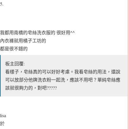
5.
我都用南橋的皂絲洗衣服的 很好用^^
內衣褲就用橘子工坊的
都是很不錯的
板主回覆:
看樣子，皂絲真的可以好好考慮。我看皂絲的用法，還說
可以放部分他牌洗衣粉一起洗，應該不用吧？單純皂絲應
該就很夠力的，對吧?????
lisa
於