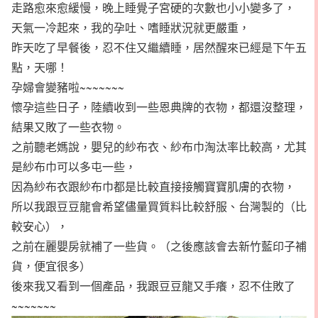
走路愈來愈緩慢，晚上睡覺子宮硬的次數也小小變多了，
天氣一冷起來，我的孕吐、嗜睡狀況就更嚴重，
昨天吃了早餐後，忍不住又繼續睡，居然醒來已經是下午五
點，天哪！
孕婦會變豬啦~~~~~~~
懷孕這些日子，陸續收到一些恩典牌的衣物，都還沒整理，
結果又敗了一些衣物。
之前聽老媽說，嬰兒的紗布衣、紗布巾淘汰率比較高，尤其
是紗布巾可以多屯一些，
因為紗布衣跟紗布巾都是比較直接接觸寶寶肌膚的衣物，
所以我跟豆豆龍會希望儘量買質料比較舒服、台灣製的（比
較安心），
之前在麗嬰房就補了一些貨。（之後應該會去新竹藍印子補
貨，便宜很多）
後來我又看到一個產品，我跟豆豆龍又手癢，忍不住敗了
~~~~~~~