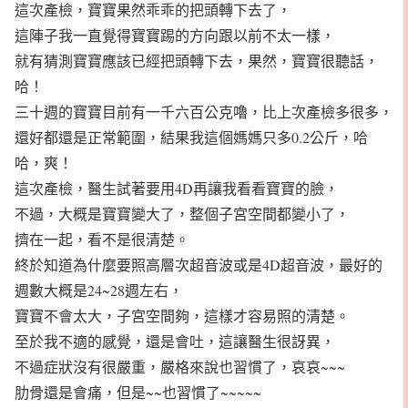
這次產檢，寶寶果然乖乖的把頭轉下去了，
這陣子我一直覺得寶寶踢的方向跟以前不太一樣，
就有猜測寶寶應該已經把頭轉下去，果然，寶寶很聽話，
哈！
三十週的寶寶目前有一千六百公克嚕，比上次產檢多很多，
還好都還是正常範圍，結果我這個媽媽只多0.2公斤，哈
哈，爽！
這次產檢，醫生試著要用4D再讓我看看寶寶的臉，
不過，大概是寶寶變大了，整個子宮空間都變小了，
擠在一起，看不是很清楚。
終於知道為什麼要照高層次超音波或是4D超音波，最好的
週數大概是24~28週左右，
寶寶不會太大，子宮空間夠，這樣才容易照的清楚。
至於我不適的感覺，還是會吐，這讓醫生很訝異，
不過症狀沒有很嚴重，嚴格來說也習慣了，哀哀~~~
肋骨還是會痛，但是~~也習慣了~~~~~