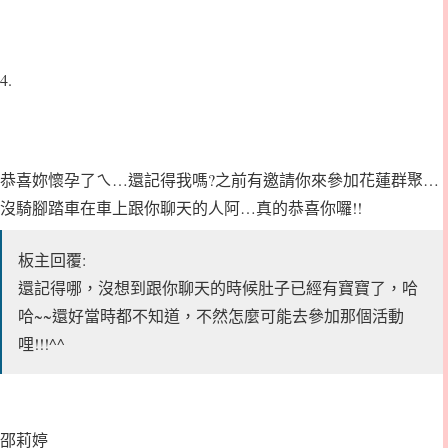
4.
恭喜妳懷孕了ㄟ…還記得我嗎?之前有邀請你來參加花蓮群聚…
沒騎腳踏車在車上跟你聊天的人阿…真的恭喜你囉!!
板主回覆:
還記得哪，沒想到跟你聊天的時候肚子已經有寶寶了，哈
哈~~還好當時都不知道，不然怎麼可能去參加那個活動
哩!!!^^
邵莉婷