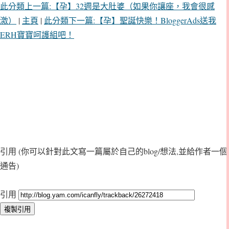
此分類上一篇:【孕】32週是大肚婆（如果你讓座，我會很感
激）
|
主頁
|
此分類下一篇:【孕】聖誕快樂！BloggerAds送我
ERH寶寶呵護組吧！
引用
(你可以針對此文寫一篇屬於自己的blog/想法,並給作者一個
通告)
引用