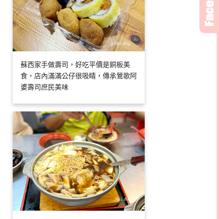
蘇西家手做壽司，好吃平價是銅板美
食，店內滿滿公仔很吸睛，傳承鶯歌阿
婆壽司庶民美味