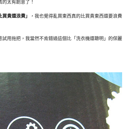
真的太有創意了！
比買貴還浪費」
，我也覺得亂買東西真的比買貴東西還要浪費
意試用拖把，我當然不肯錯過這個比「洗衣機還聰明」的保麗