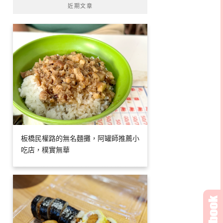
近期文章
板橋民權路的無名麵攤，阿罐師推薦小
吃店，樸實無華