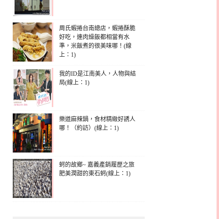
周氏蝦捲台南總店，蝦捲酥脆
好吃，連肉燥飯都相當有水
準，米飯煮的很美味哪！(線
上：1)
我的ID是江南美人，人物與結
局(線上：1)
樂道麻辣鍋，食材精緻好誘人
哪！（約訪）(線上：1)
蚵的故鄉~ 嘉義產銷履歷之旅
肥美潤甜的東石蚵(線上：1)