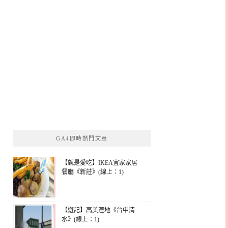
GA4即時熱門文章
【就是愛吃】IKEA宜家家居
餐廳《新莊》(線上：1)
【遊記】高美溼地《台中清
水》(線上：1)