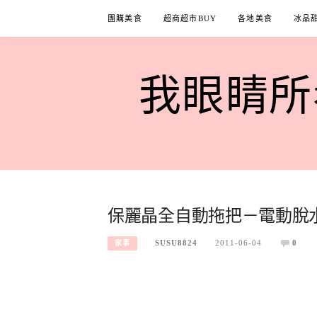
Skip
團購美食
超商超市BUY
各地美食
冰品
to
content
我眼睛所看
保麗晶全自動拖把－電動脫
SUSU8824
2011-06-04
0
家事