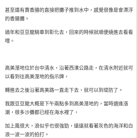
甚至還有賣香腸的直接把攤子推到水中，感覺很像是會漂浮
的香腸攤。
過年和豆豆龍騎車到彰化去，回來的時候就順便繞進去看看
哩。
高美溼地位於台中清水，沿著西濱公路走，在清水附近就可
以看到往高美溼地的指示牌，
轉進去之後沿著高美路一直走下去，就可以到堤防了。
我跟豆豆龍大概是下午兩點多到高美溼地的，當時適逢漲
潮，很多沙攤都已經在海水裡了，
加上風很大，浪似乎也很強勁，遠遠就看著灰色的海洋和白
浪一波一波的拍打。