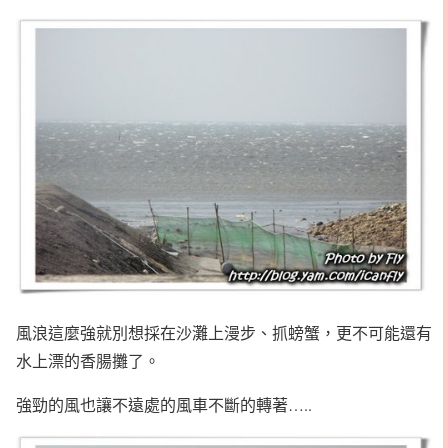
風浪這麼強就別想採在沙灘上漫步、抓螃蟹，更不可能還有
水上漂的香腸攤了。
強勁的風也讓不遠處的風車不斷的轉著…..