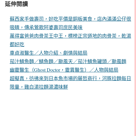
延伸閱讀
蘇西家手做壽司，好吃平價是銅板美食，店內滿滿公仔很
吸睛，傳承鶯歌阿婆壽司庶民美味
萬得富爸爸肉骨茶王中王，標榜正宗道地的肉骨茶，乾湯
都好吃
車貞淑醫生／人物介紹、劇情與結局
茄汁鯖魚麵／鯖魚麵／颱風天／茄汁鯖魚罐頭／颱風麵
幽靈醫生（Ghost Doctor，靈異醫生）／人物與結局
超擬真，彷彿來到日本魚市場的藤哲商行，河豚拉麵每日
限量，雞白湯拉麵湯濃味鮮