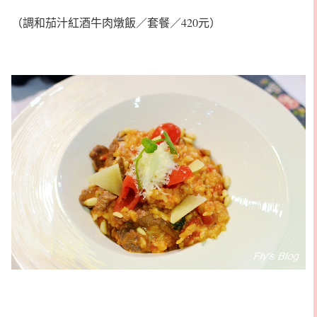
（調和茄汁紅酒牛肉燉飯／套餐／420元）