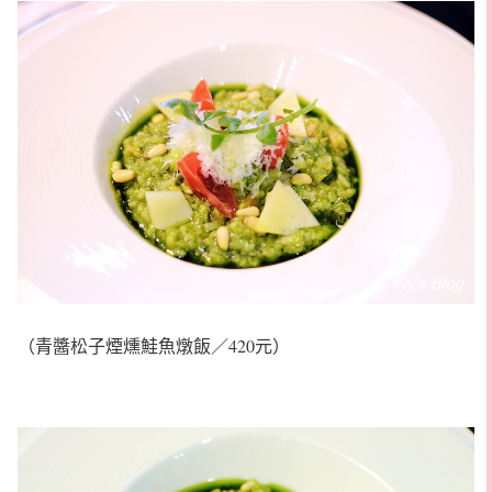
（青醬松子煙燻鮭魚燉飯／420元）