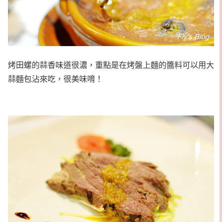
烤田螺的蒜香味道很濃，重點是在烤盤上麵的醬料可以用大
蒜麵包沾來吃，很美味唷！