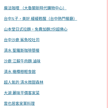
魔法咖哩 （大魯閣新時代購物中心）
台中X子，美好 緩緩甦醒（台中熱門餐廳）
山本堂日式拉麵，免費加麵2份超佛心
台中沙鹿 鯊魚咬吐司
清水 聖羅斯咖啡簡餐
沙鹿 江蘇牛肉麵 滷味
清水 橄欖樹輕食館
超人氣的 清水微甜森林
大湖 麗味平價客家菜
雲也居客家薑料理