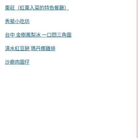
棗莊（紅棗入菜的特色餐廳）
秀菊小吃坊
台中 金樹鳳梨冰 一口悶三角圓
清水紅豆餅 瑪丹娜雞排
沙鹿肉圓仔