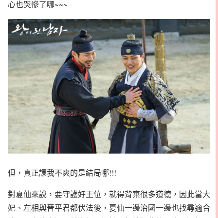
心也哭慘了哪~~~
但，真正讓我不爽的是結局哪!!!
對夏仙來說，要守護好王位，就得背棄很多道德，因此當大
妃、左相與晉平君都伏法後，夏仙一邊治國一邊也找尋適合