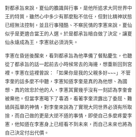
對都承旨來說，夏仙的膽識與行事，是他所追求大同世界中
王的特質，雖然心中多少有那麼點不信任，但對比精神狀態
已經無法控制，並且行事殘酷、不察民情的李憲來說，夏仙
似乎是更適合當王的人選。於是都承旨暗自做了決定，讓夏
仙永遠成為王，李憲就必須消失。
李憲在昏迷後醒來，看到都承旨為他準備了餐點慶生，也聽
從了都承旨的話一起前去小時候常去的海邊，想重新回到宮
裡。李憲在這裡曾說：「如果你是我的父親多好~~~」不管
李奎的話多麼不中聽，李憲知道李奎是真的為他想、為國
想、真的效忠於他的人，李憲其實幾乎沒有一刻認為李奎會
被棄他。但當李憲喝下了毒酒，看著李奎流露出了委屈、難
過與孤單的神情，對李奎來說為了實現大同世界必須有所取
捨，而自己做的更是大逆不道的事情，即使自己多麼疼愛李
憲，他知道在李憲身上已經看不到未來，而自己未來也將為
自己決定付出代價。