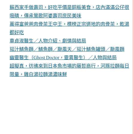
蘇西家手做壽司，好吃平價是銅板美食，店內滿滿公仔很
吸睛，傳承鶯歌阿婆壽司庶民美味
萬得富爸爸肉骨茶王中王，標榜正宗道地的肉骨茶，乾湯
都好吃
車貞淑醫生／人物介紹、劇情與結局
茄汁鯖魚麵／鯖魚麵／颱風天／茄汁鯖魚罐頭／颱風麵
幽靈醫生（Ghost Doctor，靈異醫生）／人物與結局
超擬真，彷彿來到日本魚市場的藤哲商行，河豚拉麵每日
限量，雞白湯拉麵湯濃味鮮