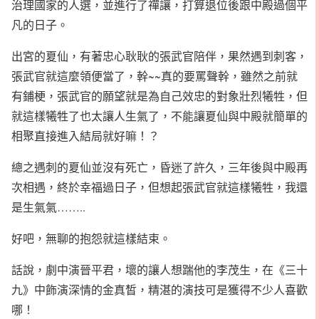
治理國家的人選，並進行了禪讓，打算退位後跟中殿過個平
凡的日子。
出宮的夏仙，有著忠心耿耿的張武官陪伴，果然遇到刺客，
張武官就這麼領便當了，幹~~真的要罵聲幹，雖然之前就
有鋪梗，張武官的願望就是為自己效忠的對象壯烈犧牲，但
就這樣犧牲了也太讓人生氣了，不能讓夏仙與中殿就簡單的
相聚直接進入結局就好嘛！？
總之遇刺的夏仙並沒有死亡，昏迷了許久，三年後與中殿再
次相遇，終於幸福過日子，但想起張武官就這樣犧牲，我還
是生氣氣……..
好吧，無聊的抱怨就這樣結束。
話說，劇中演晉平君，壞的讓人想踹他的李茂生，在《三十
九》中飾演深情的金真皙，精湛的演技可是獲得不少人喜歡
哪！