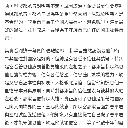
函，舉發都承旨對明朝不義，試圖謀逆，並要脅夏仙要審判
逆賊都承旨。都承旨認為朝鮮為堂堂大國，屈就於明朝才是
不合理的，認為自己為了全國人民福祉、避免戰爭，這是最
好的辦法，並非謀逆，最後為了守護自己信任的國王犧牲自
己。
其實看到這一幕真的很難過哪~~都承旨雖然認為夏仙的行
事與個性對國家是好的，但總是有各種不信任與猜疑，特別
是當看著夏仙處罰曾欺負達萊的左相之子，都承旨都以為夏
仙在獲得權力後，便有各種慾望，便會濫用這樣的權力，於
是又會忘記本性與初衷，人格徹底淪陷。但當他知道夏仙一
直恪守本分與原則，同時對都承旨的信任並沒有被其他人給
左右後，都承旨便行以大禮，真正認可了夏仙是能帶領國家
走向大同境界的王，全心的效忠，所以當都承旨面對晉平君
與左相試圖謀逆竄位，他知道只有直接犧牲自己殺了晉平君
後，才能守護夏仙，於是他就領便當了。等了他數十年的雲