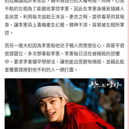
的信賴誣陷許多忠臣，暗中為自己的大權布局。同時，心懷
不軌的左相為了能徹底掌控李憲，因此在李憲身邊安插線人
金尚宮，利用每次協助王沐浴、更衣之時，提供毒草供其吸
食，讓李憲染上毒癮產生幻覺，精神不濟，容易被左相所掌
控。
而另一邊大妃因為李憲殺他兒子親人而懷恨在心，與晉平君
密謀竄位，多次想毒殺李憲。李憲每日活在被暗殺的恐懼
中，要求李奎儘早想辦法，讓他能出宮避免暗殺，並藉此能
查獲實證將對他不利的人一網打盡。