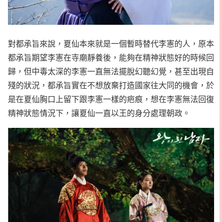
對都承旨來說，夏仙本來就是一個暫時替代李憲的人，原本
都承旨期望李憲在寺廟靜養後，能夠在精神狀態好的時候回
歸，但中毒太深的李憲一直無法擺脫幻聽幻覺，甚至出現自
殘的狀況，都承旨實在不想放棄打造國家往大同的機會，於
是在夏仙胸口上留下跟李憲一樣的疤痕，想在李憲無法回復
精神狀態情況下，讓夏仙一直以王的身分處理朝政。