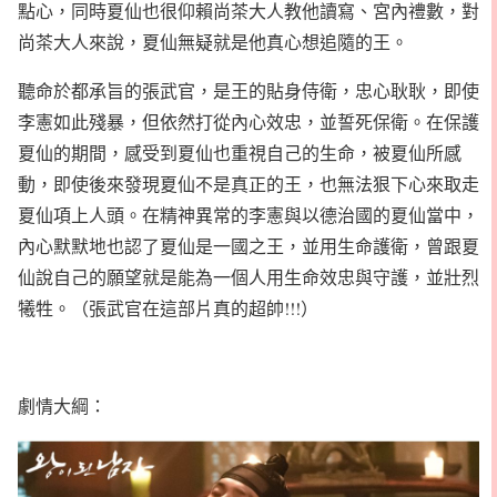
點心，同時夏仙也很仰賴尚茶大人教他讀寫、宮內禮數，對
尚茶大人來說，夏仙無疑就是他真心想追隨的王。
聽命於都承旨的張武官，是王的貼身侍衛，忠心耿耿，即使
李憲如此殘暴，但依然打從內心效忠，並誓死保衛。在保護
夏仙的期間，感受到夏仙也重視自己的生命，被夏仙所感
動，即使後來發現夏仙不是真正的王，也無法狠下心來取走
夏仙項上人頭。在精神異常的李憲與以德治國的夏仙當中，
內心默默地也認了夏仙是一國之王，並用生命護衛，曾跟夏
仙說自己的願望就是能為一個人用生命效忠與守護，並壯烈
犧牲。（張武官在這部片真的超帥!!!）
劇情大綱：