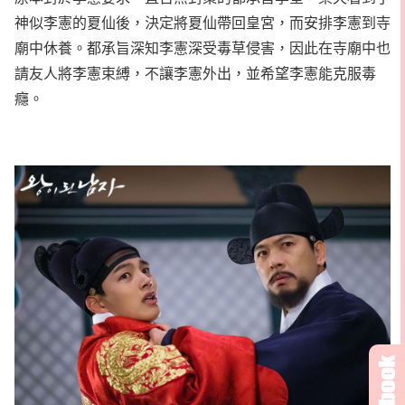
神似李憲的夏仙後，決定將夏仙帶回皇宮，而安排李憲到寺
廟中休養。都承旨深知李憲深受毒草侵害，因此在寺廟中也
請友人將李憲束縛，不讓李憲外出，並希望李憲能克服毒
癮。