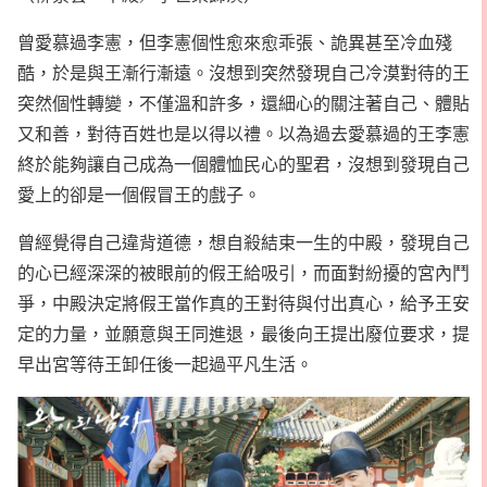
曾愛慕過李憲，但李憲個性愈來愈乖張、詭異甚至冷血殘
酷，於是與王漸行漸遠。沒想到突然發現自己冷漠對待的王
突然個性轉變，不僅溫和許多，還細心的關注著自己、體貼
又和善，對待百姓也是以得以禮。以為過去愛慕過的王李憲
終於能夠讓自己成為一個體恤民心的聖君，沒想到發現自己
愛上的卻是一個假冒王的戲子。
曾經覺得自己違背道德，想自殺結束一生的中殿，發現自己
的心已經深深的被眼前的假王給吸引，而面對紛擾的宮內鬥
爭，中殿決定將假王當作真的王對待與付出真心，給予王安
定的力量，並願意與王同進退，最後向王提出廢位要求，提
早出宮等待王卸任後一起過平凡生活。