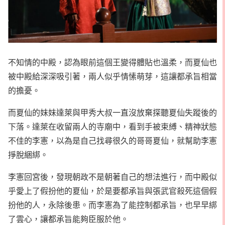
不知情的中殿，認為眼前這個王變得體貼也溫柔，而夏仙也
被中殿給深深吸引著，兩人似乎情愫萌芽，這讓都承旨相當
的擔憂。
而夏仙的妹妹達萊與甲秀大叔一直沒放棄探聽夏仙失蹤後的
下落。達萊在收留兩人的寺廟中，看到手被束縛、精神狀態
不佳的李憲，以為是自己找尋很久的哥哥夏仙，就幫助李憲
掙脫綑綁。
李憲回宮後，發現朝政不是朝著自己的想法進行，而中殿似
乎愛上了假扮他的夏仙，於是要都承旨與張武官殺死這個假
扮他的人，永除後患。而李憲為了能控制都承旨，也早早綁
了雲心，讓都承旨能夠臣服於他。