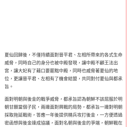
夏仙回歸後，不僅持續面對晉平君、左相所帶來的各式生命
威脅，同時自己的身分也被中殿發現，讓中殿不顧王法出
宮，讓大妃有了藉口要罷黜中殿，同時也威脅著夏仙的地
位，更讓晉平君、左相有了機會結盟，共同對付夏仙與都承
旨。
面對明朝與後金的戰爭威脅，都承旨認為朝鮮不該屈服於明
朝甘願當個子民，兩邊面對興戰的局勢，都承旨一邊對明朝
採取拖延戰術，答應一年後提供精兵攻打後金，一方便透過
密函想與後金達成協議，面對名朝與後金的爭端，朝鮮戰在