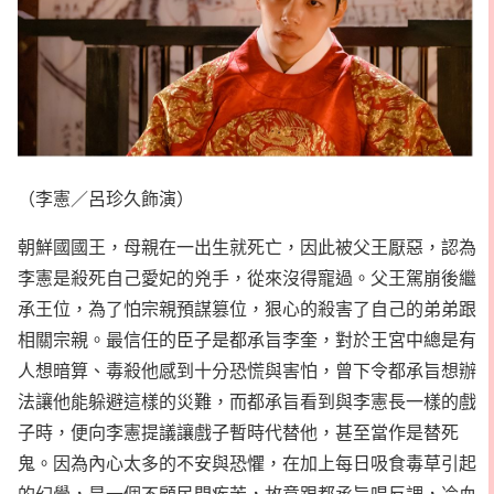
（李憲／呂珍久飾演）
朝鮮國國王，母親在一出生就死亡，因此被父王厭惡，認為
李憲是殺死自己愛妃的兇手，從來沒得寵過。父王駕崩後繼
承王位，為了怕宗親預謀篡位，狠心的殺害了自己的弟弟跟
相關宗親。最信任的臣子是都承旨李奎，對於王宮中總是有
人想暗算、毒殺他感到十分恐慌與害怕，曾下令都承旨想辦
法讓他能躲避這樣的災難，而都承旨看到與李憲長一樣的戲
子時，便向李憲提議讓戲子暫時代替他，甚至當作是替死
鬼。因為內心太多的不安與恐懼，在加上每日吸食毒草引起
的幻覺，是一個不顧民間疾苦，故意跟都承旨唱反調，冷血