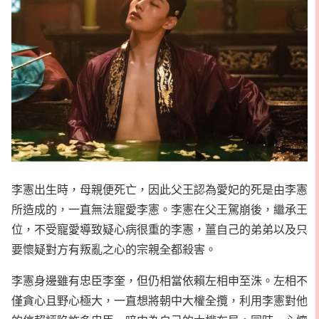
李憲出生時，母親便死亡，因此父王認為愛妃的死是由李憲
所造成的，一直無法寵愛李憲。李憲在父王駕崩後，繼承王
位，不受寵愛導致疑心病很重的李憲，薑自己的弟弟以及只
要懷疑對方有叛亂之心的宗親全都殺害。
李憲身邊雖有忠臣李奎，但仍相當依賴左相申至洙。左相不
僅貪心且野心極大，一直想將朝中大權全攬，利用李憲對他