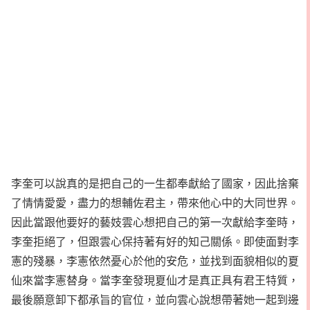
李奎可以說真的是把自己的一生都奉獻給了國家，因此捨棄
了情情愛愛，盡力的想輔佐君主，帶來他心中的大同世界。
因此當跟他要好的藝妓雲心想把自己的第一次獻給李奎時，
李奎拒絕了，但跟雲心保持著有好的知己關係。即使面對李
憲的殘暴，李憲依然憂心於他的安危，並找到面貌相似的夏
仙來當李憲替身。當李奎發現夏仙才是真正具有君王特質，
最後願意卸下都承旨的官位，並向雲心說想帶著她一起到邊