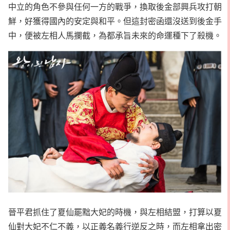
中立的角色不參與任何一方的戰爭，換取後金部興兵攻打朝
鮮，好獲得國內的安定與和平。但這封密函還沒送到後金手
中，便被左相人馬攔截，為都承旨未來的命運種下了殺機。
晉平君抓住了夏仙罷黜大妃的時機，與左相結盟，打算以夏
仙對大妃不仁不義，以正義名義行逆反之時，而左相拿出密