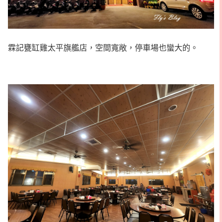
霖記甕缸雞太平旗艦店，空間寬敞，停車場也蠻大的。