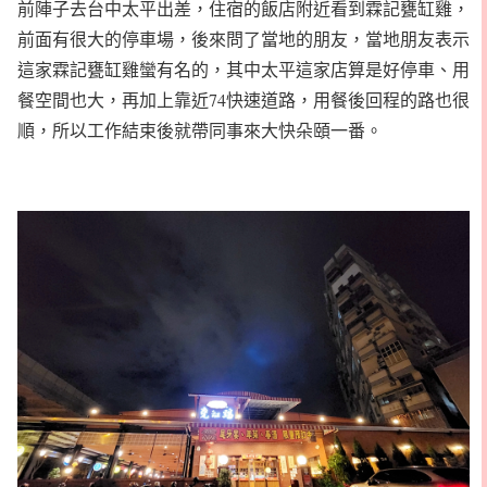
前陣子去台中太平出差，住宿的飯店附近看到霖記甕缸雞，
前面有很大的停車場，後來問了當地的朋友，當地朋友表示
這家霖記甕缸雞蠻有名的，其中太平這家店算是好停車、用
餐空間也大，再加上靠近74快速道路，用餐後回程的路也很
順，所以工作結束後就帶同事來大快朵頤一番。