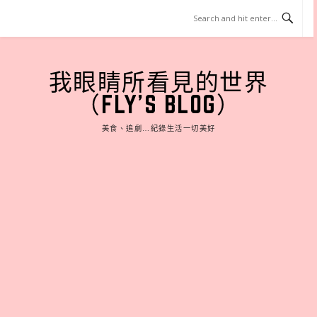
Skip
to
content
我眼睛所看見的世界
（FLY'S BLOG）
美食、追劇…紀錄生活一切美好