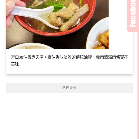
宮口38油飯赤肉湯，麻油香味淡雅的傳統油飯，赤肉清湯肉條實在
美味
熱門廣告