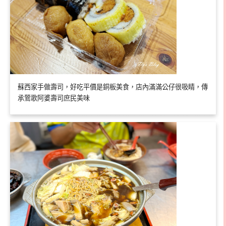
蘇西家手做壽司，好吃平價是銅板美食，店內滿滿公仔很吸睛，傳
承鶯歌阿婆壽司庶民美味