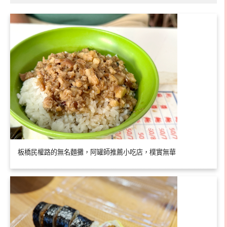
板橋民權路的無名麵攤，阿罐師推薦小吃店，樸實無華