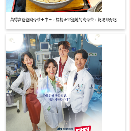
萬得富爸爸肉骨茶王中王，標榜正宗道地的肉骨茶，乾湯都好吃