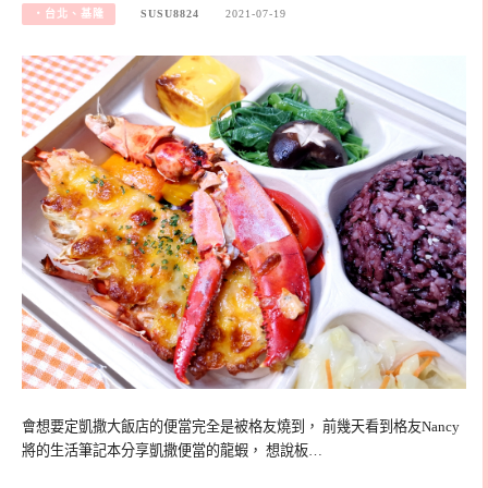
‧台北、基隆
SUSU8824
2021-07-19
會想要定凱撒大飯店的便當完全是被格友燒到， 前幾天看到格友Nancy
將的生活筆記本分享凱撒便當的龍蝦， 想說板…