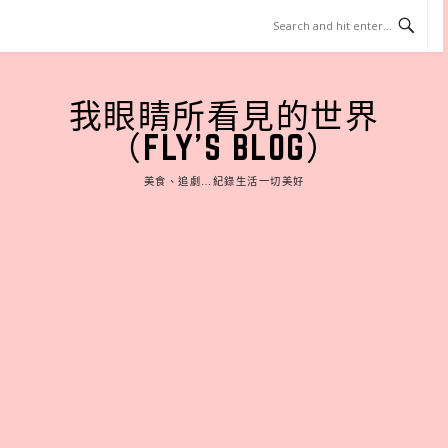
Skip
to
content
我眼睛所看見的世界
（FLY'S BLOG）
美食、追劇…紀錄生活一切美好