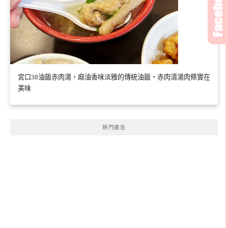
宮口38油飯赤肉湯，麻油香味淡雅的傳統油飯，赤肉清湯肉條實在
美味
熱門廣告