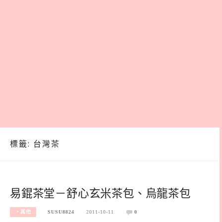
標籤:
台灣茶
易錕茶堂－舒心玄米茶包、烏龍茶包
‧其他
SUSU8824
2011-10-11
0