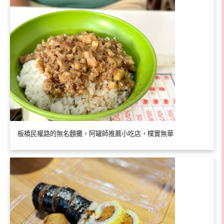
板橋民權路的無名麵攤，阿罐師推薦小吃店，樸實無華