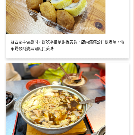
蘇西家手做壽司，好吃平價是銅板美食，店內滿滿公仔很吸睛，傳
承鶯歌阿婆壽司庶民美味