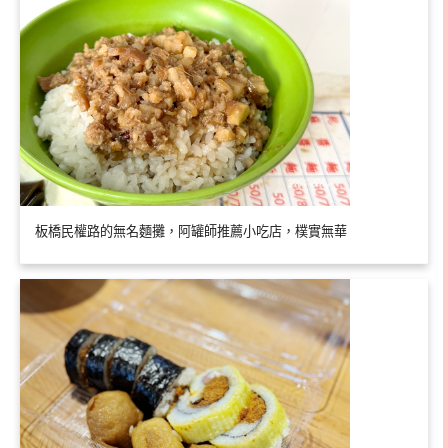
板橋民權路的無名麵攤，阿罐師推薦小吃店，樸實無華