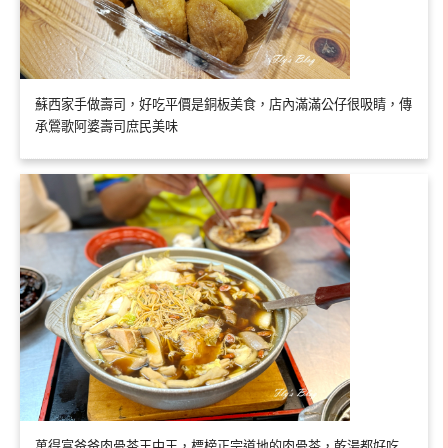
蘇西家手做壽司，好吃平價是銅板美食，店內滿滿公仔很吸睛，傳
承鶯歌阿婆壽司庶民美味
萬得富爸爸肉骨茶王中王，標榜正宗道地的肉骨茶，乾湯都好吃