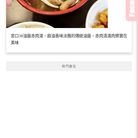
宮口38油飯赤肉湯，麻油香味淡雅的傳統油飯，赤肉清湯肉條實在
美味
熱門廣告