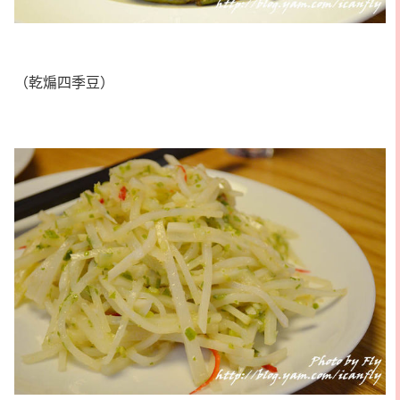
（乾煸四季豆）