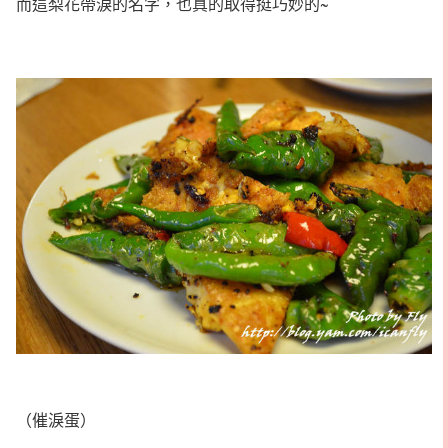
而這梨花帶淚的名字，也真的取得挺巧妙的~
（催淚蛋）