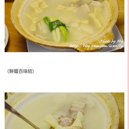
（鮮蠟百味結）