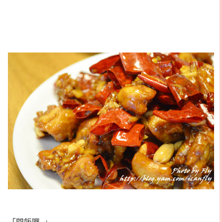
「開飯囉~」