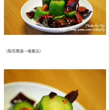
（梨花帶淚－嗆黃瓜）