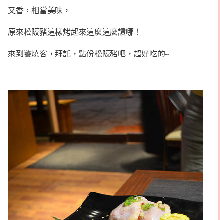
又香，相當美味，
原來松阪豬這樣烤起來這麼這麼讚哪！
來到饕燒客，拜託，點份松阪豬吧，超好吃的~