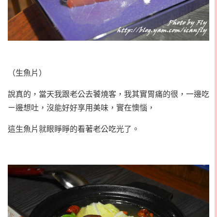
（生魚片）
說真的，當天我跟老公去饕燒客，我其實胃痛的很，一邊吃
ㄧ邊想吐，沒能好好享用美味，實在懊惱，
這生魚片就眼睜睜的看著老公吃光了。