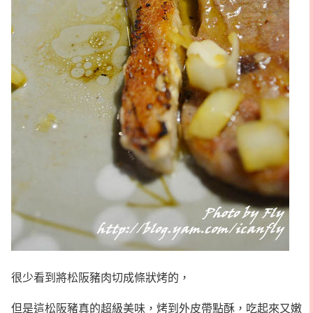
很少看到將松阪豬肉切成條狀烤的，
但是這松阪豬真的超級美味，烤到外皮帶點酥，吃起來又嫩