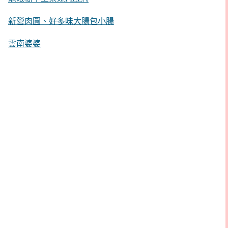
新營肉圓、好多味大腸包小腸
雲南婆婆