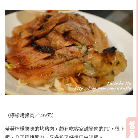
（檸檬烤豬肉／239元）
帶著檸檬酸味的烤豬肉，頗有吃客家鹹豬肉的FU，很下
飯，為了這烤豬肉，又多扒了好幾口白米飯。