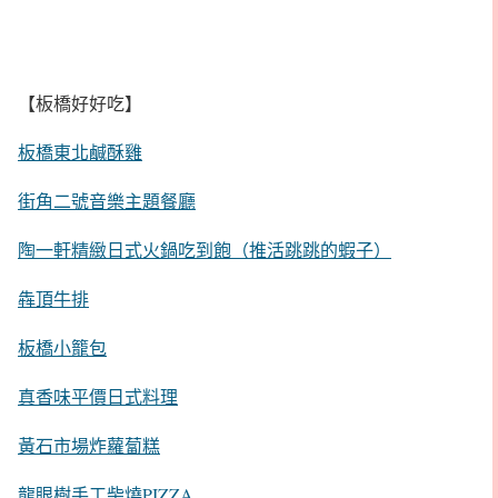
【板橋好好吃】
板橋東北鹹酥雞
街角二號音樂主題餐廳
陶一軒精緻日式火鍋吃到飽（推活跳跳的蝦子）
犇頂牛排
板橋小籠包
真香味平價日式料理
黃石市場炸蘿蔔糕
龍眼樹手工柴燒PIZZA