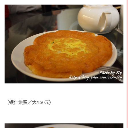
（蝦仁烘蛋／大/150元）