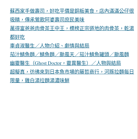
蘇西家手做壽司，好吃平價是銅板美食，店內滿滿公仔很
吸睛，傳承鶯歌阿婆壽司庶民美味
萬得富爸爸肉骨茶王中王，標榜正宗道地的肉骨茶，乾湯
都好吃
車貞淑醫生／人物介紹、劇情與結局
茄汁鯖魚麵／鯖魚麵／颱風天／茄汁鯖魚罐頭／颱風麵
幽靈醫生（Ghost Doctor，靈異醫生）／人物與結局
超擬真，彷彿來到日本魚市場的藤哲商行，河豚拉麵每日
限量，雞白湯拉麵湯濃味鮮