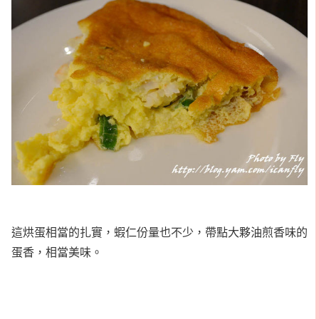
這烘蛋相當的扎實，蝦仁份量也不少，帶點大夥油煎香味的
蛋香，相當美味。