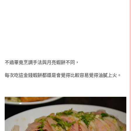
不過畢竟烹調手法與月亮蝦餅不同，
每次吃這金錢蝦餅都還是會覺得比較容易覺得油膩上火。