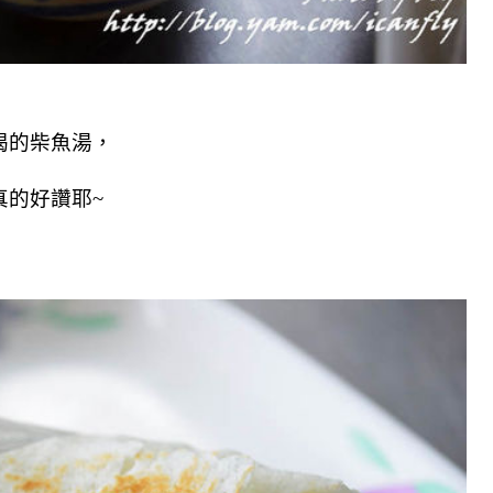
喝的柴魚湯，
真的好讚耶~