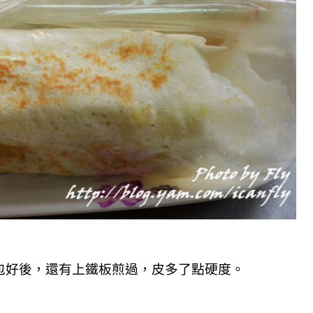
包好後，還有上鐵板煎過，皮多了點硬度。