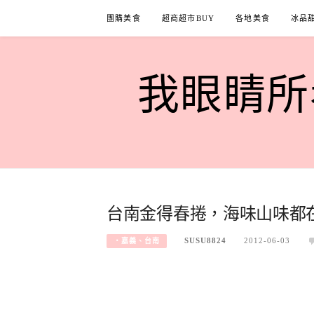
Skip
團購美食
超商超市BUY
各地美食
冰品
to
content
我眼睛所看
台南金得春捲，海味山味都
SUSU8824
2012-06-03
‧嘉義、台南