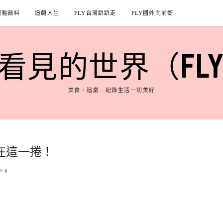
甜點飲料
追劇人生
FLY台灣趴趴走
FLY國外向前衝
見的世界（FLY'S
美食、追劇…紀錄生活一切美好
在這一捲！
0