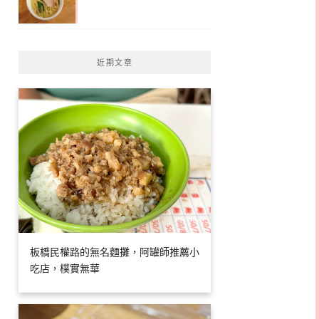
近期文章
板橋民權路的無名麵攤，阿罐師推薦小
吃店，樸實無華