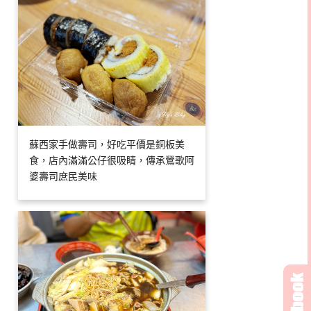
蘇西家手做壽司，好吃平價是銅板美
食，店內滿滿公仔很吸睛，傳承鶯歌阿
婆壽司庶民美味