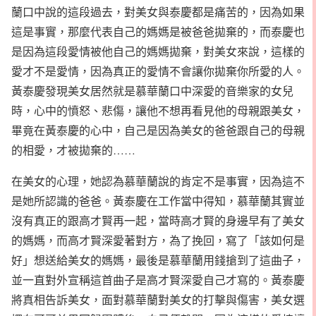
蘭口中說的這段過去，對美女與泰慶都是痛苦的，因為如果
這是事實，那麼代表自己的媽媽是被爸爸拋棄的，而泰慶也
是因為這段愛情被他自己的媽媽拋棄，對美女來說，這樣的
愛才不是愛情，因為真正的愛情不會讓你拋棄你所愛的人。
黃泰慶發現美女居然就是慕華蘭口中深愛的音樂家的女兒
時，心中的憤怒、悲傷，讓他不想再看見他的母親跟美女，
畢竟在黃泰慶的心中，自己是因為美女的爸爸跟自己的母親
的相愛，才被拋棄的……
在美女的心理，她認為慕華蘭說的肯定不是事實，因為這不
是她所認識的爸爸。黃泰慶在工作當中得知，慕華蘭其實並
沒有真正的跟高才賢再一起，當時高才賢的身邊早有了美女
的媽媽，而高才賢深愛著對方，為了挽回，寫了「該如何是
好」想送給美女的媽媽，最後是慕華蘭用錢搶到了這曲子，
並一直對外宣稱這首曲子是高才賢深愛自己才寫的。黃泰慶
將真相告訴美女，面對慕華蘭對美女的打擊與傷害，美女選