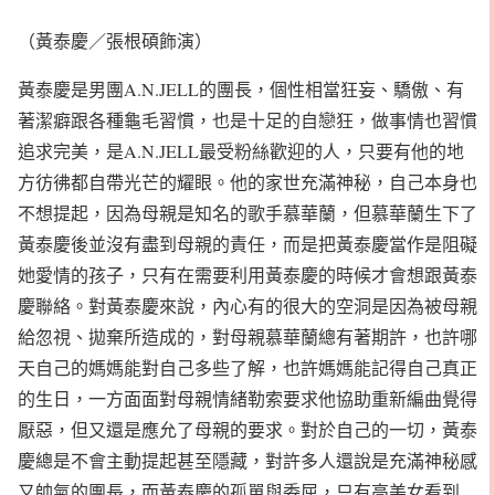
（黃泰慶／張根碩飾演）
黃泰慶是男團A.N.JELL的團長，個性相當狂妄、驕傲、有
著潔癖跟各種龜毛習慣，也是十足的自戀狂，做事情也習慣
追求完美，是A.N.JELL最受粉絲歡迎的人，只要有他的地
方彷彿都自帶光芒的耀眼。他的家世充滿神秘，自己本身也
不想提起，因為母親是知名的歌手慕華蘭，但慕華蘭生下了
黃泰慶後並沒有盡到母親的責任，而是把黃泰慶當作是阻礙
她愛情的孩子，只有在需要利用黃泰慶的時候才會想跟黃泰
慶聯絡。對黃泰慶來說，內心有的很大的空洞是因為被母親
給忽視、拋棄所造成的，對母親慕華蘭總有著期許，也許哪
天自己的媽媽能對自己多些了解，也許媽媽能記得自己真正
的生日，一方面面對母親情緒勒索要求他協助重新編曲覺得
厭惡，但又還是應允了母親的要求。對於自己的一切，黃泰
慶總是不會主動提起甚至隱藏，對許多人還說是充滿神秘感
又帥氣的團長，而黃泰慶的孤單與委屈，只有高美女看到…