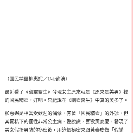
（國民精靈柳惠妮／U-ie飾演）
最近看了《幽靈醫生》發現女主原來就是《原來是美男》裡
的國民精靈，好吧。只能說在《幽靈醫生》中真的美多了。
柳惠妮是相當受歡迎的偶像，有著「國民精靈」的外號，但
其實私下的個性非常公主病、愛說謊，喜歡黃泰慶，發現了
美女假扮男裝的祕密後，用這個祕密來跟黃泰慶做「假戀