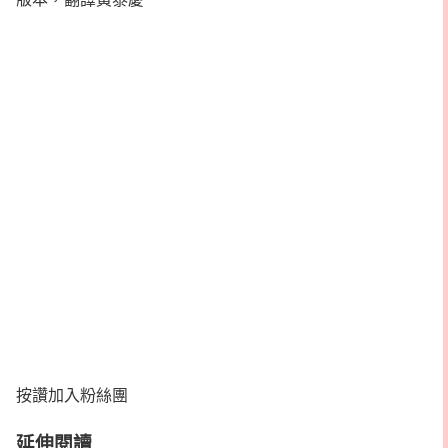
按讚加入粉絲團
延伸閱讀