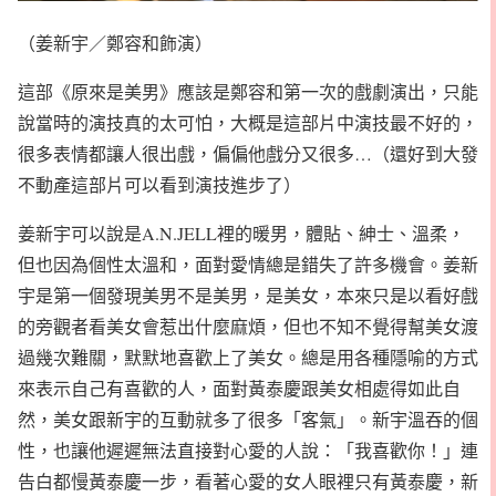
（姜新宇／鄭容和飾演）
這部《原來是美男》應該是鄭容和第一次的戲劇演出，只能
說當時的演技真的太可怕，大概是這部片中演技最不好的，
很多表情都讓人很出戲，偏偏他戲分又很多…（還好到大發
不動產這部片可以看到演技進步了）
姜新宇可以說是A.N.JELL裡的暖男，體貼、紳士、溫柔，
但也因為個性太溫和，面對愛情總是錯失了許多機會。姜新
宇是第一個發現美男不是美男，是美女，本來只是以看好戲
的旁觀者看美女會惹出什麼麻煩，但也不知不覺得幫美女渡
過幾次難關，默默地喜歡上了美女。總是用各種隱喻的方式
來表示自己有喜歡的人，面對黃泰慶跟美女相處得如此自
然，美女跟新宇的互動就多了很多「客氣」。新宇溫吞的個
性，也讓他遲遲無法直接對心愛的人說：「我喜歡你！」連
告白都慢黃泰慶一步，看著心愛的女人眼裡只有黃泰慶，新