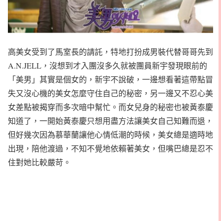
高美女受到了馬室長的請託，特地打扮成男裝代替哥哥先到
A.N.JELL，沒想到才入團沒多久就被團員新宇發現眼前的
「美男」其實是個女的，新宇不說破，一邊想看著這帶點冒
失又沒心機的美女怎麼守住自己的秘密，另一邊又不忍心美
女差點被揭穿而多次暗中幫忙。而女兒身的秘密也被黃泰慶
知道了，一開始黃泰慶只想用盡方法讓美女自己知難而退，
但好幾次因為慕華蘭讓他心情低潮的時候，美女總是適時地
出現，陪他渡過，不知不覺地依賴著美女，但嘴巴總是忍不
住對她比較嚴苛。