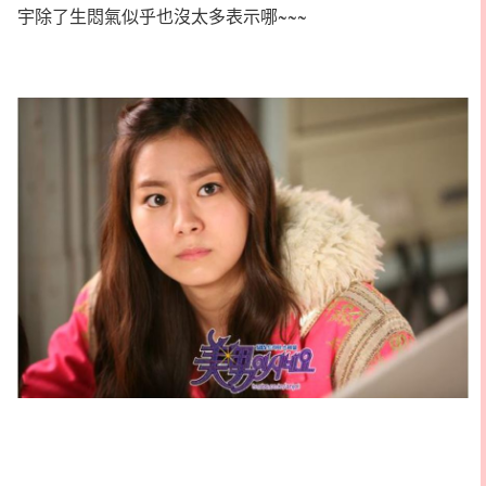
宇除了生悶氣似乎也沒太多表示哪~~~