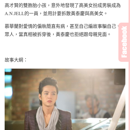
高才賢的雙胞胎小孩，意外地發現了高美女扮成男裝成為
A.N.JELL的一員，並用計要拆散黃泰慶與高美女。
慕華蘭對愛情的偏執簡直有病，甚至自己編故事騙自己、騙
眾人，當真相被拆穿後，黃泰慶也拒絕跟母親見面。
故事大綱：