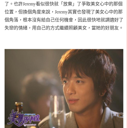
了。也許Jeremy看似很快就「放棄」了爭取美女心中的那個
位置，但換個角度來說，Jeremy其實也發現了美女心中的那
個角落，根本沒有給自己任何機會，因此很快地就調適好了
失戀的情緒，用自己的方式繼續照顧美女，當她的好朋友。