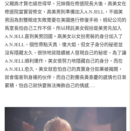
父親高才賢也過世得早，兄妹倆在修道院長大後，高美女在
修道院當實習修女，高美男則準備加入A.N.JELL，不過美
男因為割雙眼皮失敗需要在美國進行修復手術，經紀公司的
馬室長怕自己工作不保，所以拜託美女假扮是美男先加入
A.N.JELL直到美男回國。高美女以女扮男裝的身分加入了
A.N.JELL，個性帶點天真、傻大姐，但女子身分的秘密並
沒有隱藏太久，很快地就陸續被人發現自己的秘密，為了讓
A.N.JELL順利運作，美女很努力地隱藏自己的身分，而在
A.N.JELL愈久，美女就愈怕自己的真實身分如果被揭開，
就會傷害到身邊的伙伴，而自己對團長黃泰慶的感情也日漸
累積，怕自己就快要無法掩飾自己的情感….