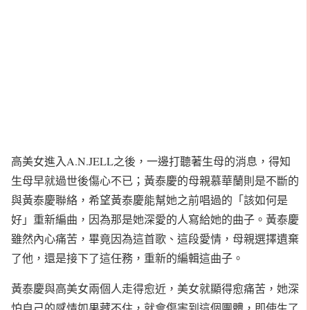
高美女進入A.N.JELL之後，一邊打聽著生母的消息，得知
生母早就過世後傷心不已；黃泰慶的母親慕華蘭則是不斷的
與黃泰慶聯絡，希望黃泰慶能幫她之前唱過的「該如何是
好」重新編曲，因為那是她深愛的人寫給她的曲子。黃泰慶
雖然內心痛苦，畢竟因為這首歌、這段愛情，母親選擇遺棄
了他，還是接下了這任務，重新的編輯這曲子。
黃泰慶與高美女兩個人走得愈近，美女就顯得愈痛苦，她深
怕自己的感情如果藏不住，就會傷害到這個團體，即使生了