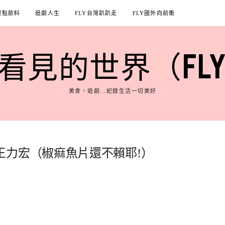
甜點飲料
追劇人生
FLY台灣趴趴走
FLY國外向前衝
見的世界（FLY'S
美食、追劇…紀錄生活一切美好
王力宏（椒痲魚片還不賴耶!）