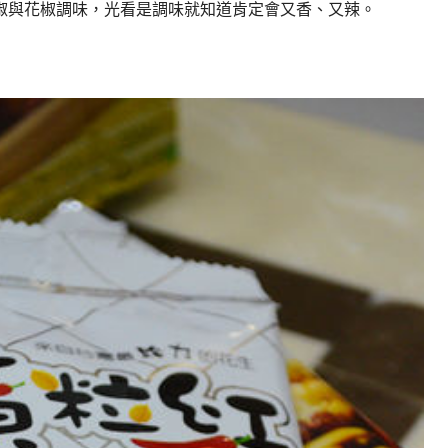
椒與花椒調味，光看是調味就知道肯定會又香、又辣。