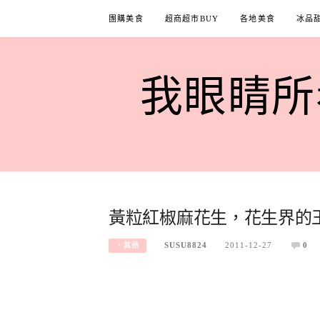
Skip
團購美食
超商超市BUY
各地美食
冰品
to
content
我眼睛所看
黃粒紅椒麻花生，花生界的
SUSU8824
2011-12-27
0
‧其他