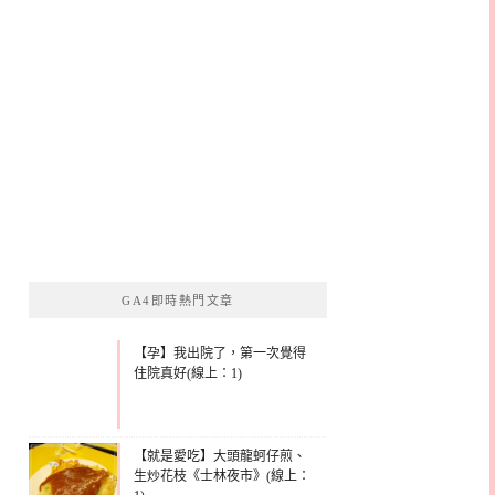
GA4即時熱門文章
【孕】我出院了，第一次覺得
住院真好(線上：1)
【就是愛吃】大頭龍蚵仔煎、
生炒花枝《士林夜市》(線上：