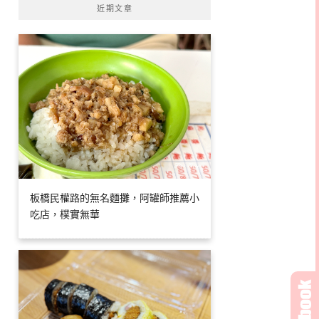
近期文章
板橋民權路的無名麵攤，阿罐師推薦小
吃店，樸實無華