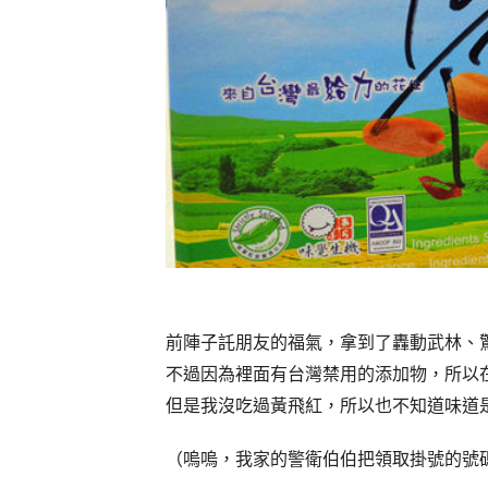
前陣子託朋友的福氣，拿到了轟動武林、
不過因為裡面有台灣禁用的添加物，所以
但是我沒吃過黃飛紅，所以也不知道味道
（嗚嗚，我家的警衛伯伯把領取掛號的號