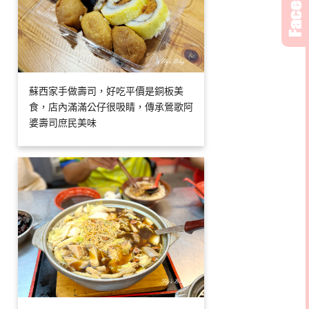
蘇西家手做壽司，好吃平價是銅板美
食，店內滿滿公仔很吸睛，傳承鶯歌阿
婆壽司庶民美味