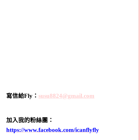
寫信給Fly：
susu8824@gmail.com
加入我的粉絲團：
https://www.facebook.com/icanflyfly