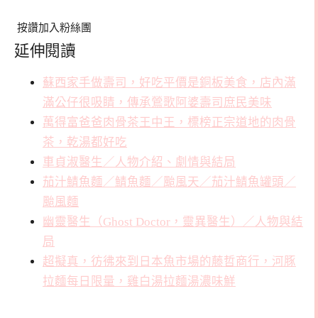
按讚加入粉絲團
延伸閱讀
蘇西家手做壽司，好吃平價是銅板美食，店內滿
滿公仔很吸睛，傳承鶯歌阿婆壽司庶民美味
萬得富爸爸肉骨茶王中王，標榜正宗道地的肉骨
茶，乾湯都好吃
車貞淑醫生／人物介紹、劇情與結局
茄汁鯖魚麵／鯖魚麵／颱風天／茄汁鯖魚罐頭／
颱風麵
幽靈醫生（Ghost Doctor，靈異醫生）／人物與結
局
超擬真，彷彿來到日本魚市場的藤哲商行，河豚
拉麵每日限量，雞白湯拉麵湯濃味鮮