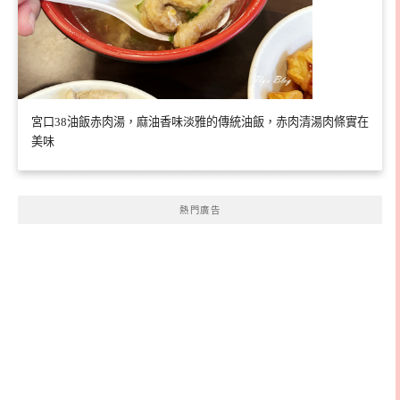
宮口38油飯赤肉湯，麻油香味淡雅的傳統油飯，赤肉清湯肉條實在
美味
熱門廣告