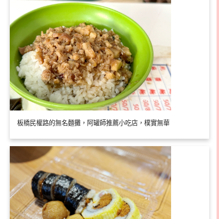
板橋民權路的無名麵攤，阿罐師推薦小吃店，樸實無華