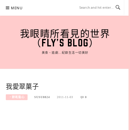
Skip
MENU
to
content
我眼睛所看見的世界
（FLY'S BLOG）
美食、追劇…紀錄生活一切美好
我愛翠菓子
‧餅乾點心
SUSU8824
2011-11-03
0