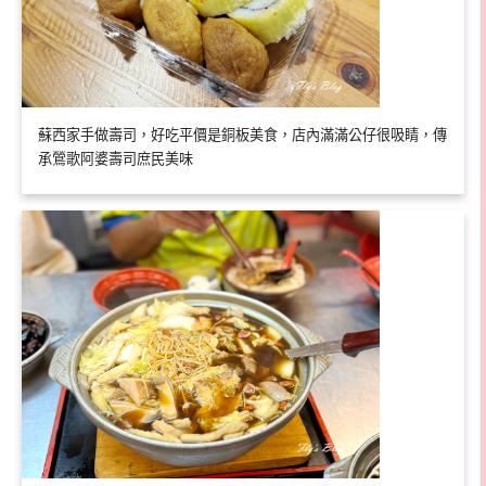
蘇西家手做壽司，好吃平價是銅板美食，店內滿滿公仔很吸睛，傳
承鶯歌阿婆壽司庶民美味