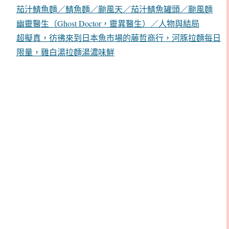
茄汁鯖魚麵／鯖魚麵／颱風天／茄汁鯖魚罐頭／颱風麵
幽靈醫生（Ghost Doctor，靈異醫生）／人物與結局
超擬真，彷彿來到日本魚市場的藤哲商行，河豚拉麵每日
限量，雞白湯拉麵湯濃味鮮