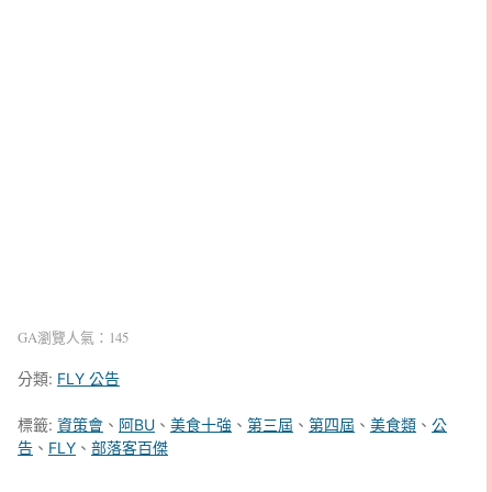
GA瀏覽人氣：145
分類:
FLY 公告
標籤:
資策會
、
阿BU
、
美食十強
、
第三屆
、
第四屆
、
美食類
、
公
告
、
FLY
、
部落客百傑