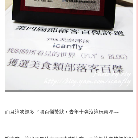
而且這次還多了張百傑獎狀，去年十強沒這玩意哩~~