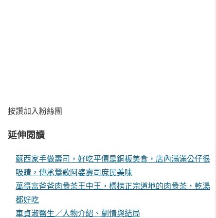
按讚加入粉絲團
延伸閱讀
蘇西家手做壽司，好吃平價是銅板美食，店內滿滿公仔很
吸睛，傳承鶯歌阿婆壽司庶民美味
萬得富爸爸肉骨茶王中王，標榜正宗道地的肉骨茶，乾湯
都好吃
車貞淑醫生／人物介紹、劇情與結局