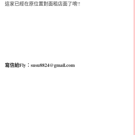
這家已經在原位置對面租店面了唷!!
寫信給Fly：susu8824@gmail.com