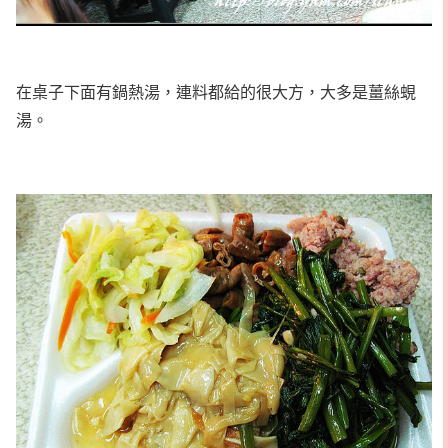
在桌子下面有鍋熱湯，連料都給的很大方，大多是薑絲蜆
湯。