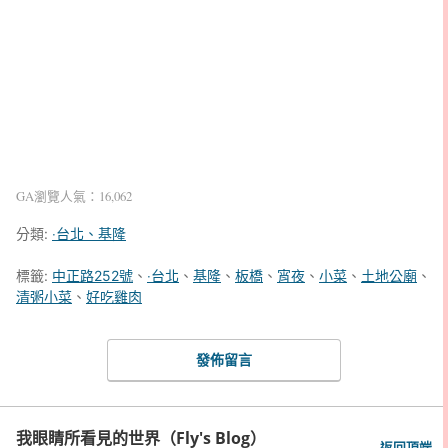
GA瀏覽人氣：16,062
分類:
‧台北、基隆
標籤:
中正路252號
、
‧台北
、
基隆
、
板橋
、
宵夜
、
小菜
、
土地公廟
、
清粥小菜
、
好吃雞肉
發佈留言
我眼睛所看見的世界（Fly's Blog）
返回頂端