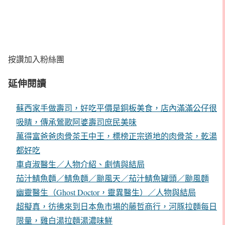
按讚加入粉絲團
延伸閱讀
蘇西家手做壽司，好吃平價是銅板美食，店內滿滿公仔很
吸睛，傳承鶯歌阿婆壽司庶民美味
萬得富爸爸肉骨茶王中王，標榜正宗道地的肉骨茶，乾湯
都好吃
車貞淑醫生／人物介紹、劇情與結局
茄汁鯖魚麵／鯖魚麵／颱風天／茄汁鯖魚罐頭／颱風麵
幽靈醫生（Ghost Doctor，靈異醫生）／人物與結局
超擬真，彷彿來到日本魚市場的藤哲商行，河豚拉麵每日
限量，雞白湯拉麵湯濃味鮮