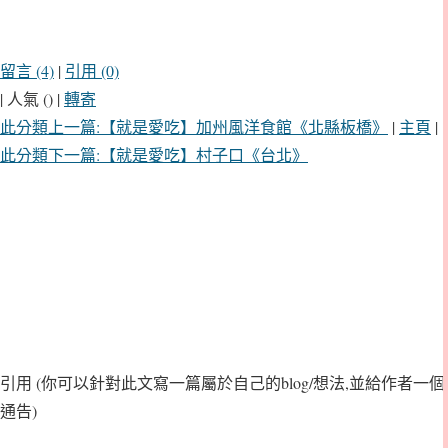
留言 (4)
|
引用 (0)
| 人氣 () |
轉寄
此分類上一篇:【就是愛吃】加州風洋食館《北縣板橋》
|
主頁
|
此分類下一篇:【就是愛吃】村子口《台北》
引用
(你可以針對此文寫一篇屬於自己的blog/想法,並給作者一個
通告)