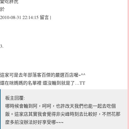
愛吃胖虎
於
2010-08-31 22:14:15 留言 |
3.
這家可是去年部落客百傑的嚴選百店喔~^^
還在咪媽媽的名單裡 還沒輪到就是了…TT
板主回覆:
哪時候會輪到阿，呵呵，也許改天我們也能一起去吃個
飯。這家店其實我會覺得非尖峰時刻去比較好，不然花那
麼多前沒辦法好好享受哪~~~