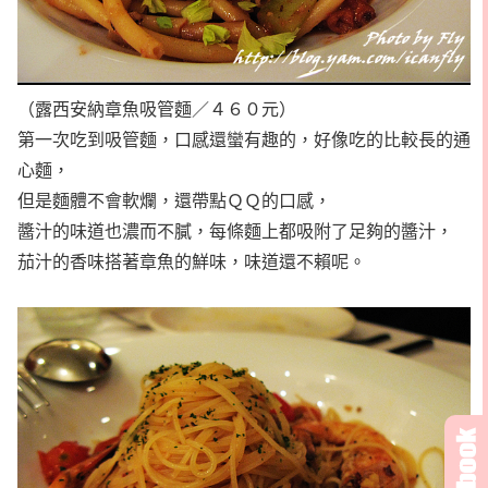
（露西安納章魚吸管麵／４６０元）
第一次吃到吸管麵，口感還蠻有趣的，好像吃的比較長的通
心麵，
但是麵體不會軟爛，還帶點ＱＱ的口感，
醬汁的味道也濃而不膩，每條麵上都吸附了足夠的醬汁，
茄汁的香味搭著章魚的鮮味，味道還不賴呢。