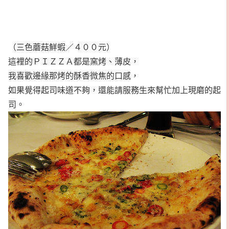
（三色蘑菇鮮蝦／４００元）
這裡的ＰＩＺＺＡ都是窯烤、薄皮，
我喜歡邊緣那烤的酥香微焦的口感，
如果覺得起司味道不夠，還能請服務生來幫忙加上現磨的起
司。