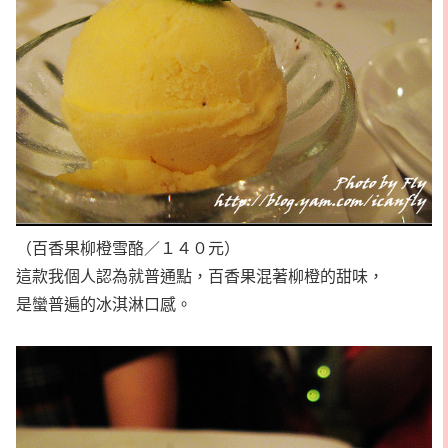
（百香果柳橙雪酪／１４０元）
這款我個人認為就普通點，百香果混著柳橙的甜味，
是蠻普遍的冰淇淋口感。