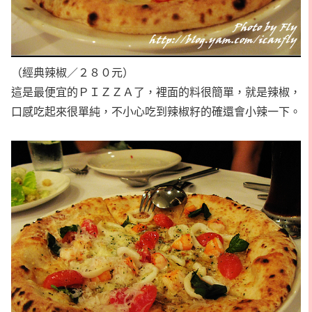
（經典辣椒／２８０元）
這是最便宜的ＰＩＺＺＡ了，裡面的料很簡單，就是辣椒，
口感吃起來很單純，不小心吃到辣椒籽的確還會小辣一下。