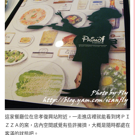
這家餐廳位在忠孝復興站附近，一走進店裡就能看到烤ＰＩ
ＺＺＡ的窯，店內空間感覺有些許擁擠，大概是隨時都處在
客滿的狀態吧。