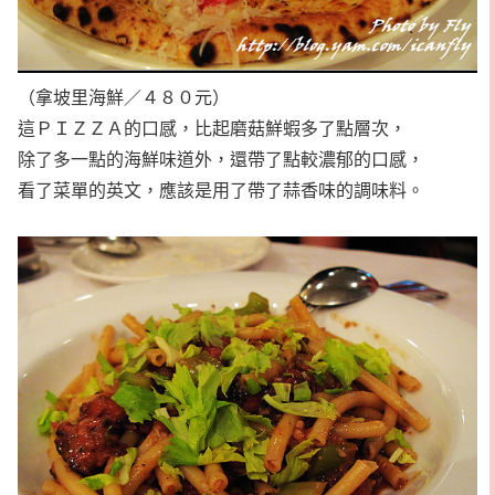
（拿坡里海鮮／４８０元）
這ＰＩＺＺＡ的口感，比起磨菇鮮蝦多了點層次，
除了多一點的海鮮味道外，還帶了點較濃郁的口感，
看了菜單的英文，應該是用了帶了蒜香味的調味料。