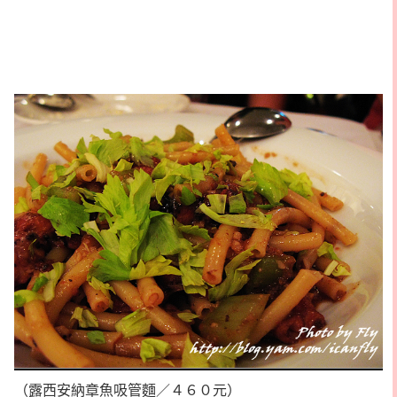
（露西安納章魚吸管麵／４６０元）