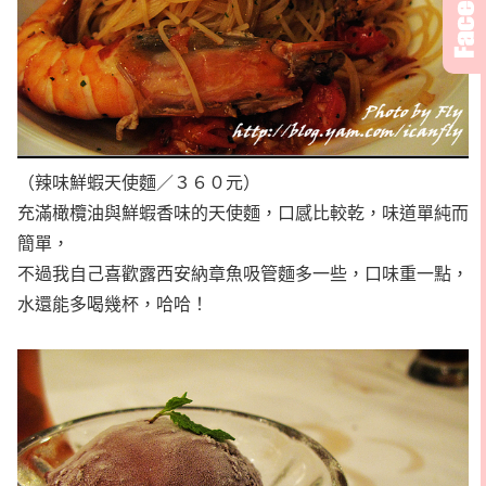
（辣味鮮蝦天使麵／３６０元）
充滿橄欖油與鮮蝦香味的天使麵，口感比較乾，味道單純而
簡單，
不過我自己喜歡露西安納章魚吸管麵多一些，口味重一點，
水還能多喝幾杯，哈哈！