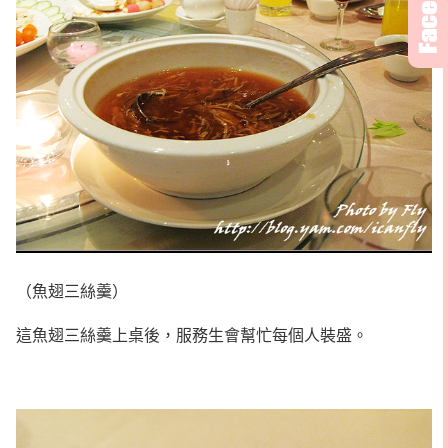
（魚翅三絲羹）
這魚翅三絲羹上桌後，服務生會幫忙每個人裝盛。