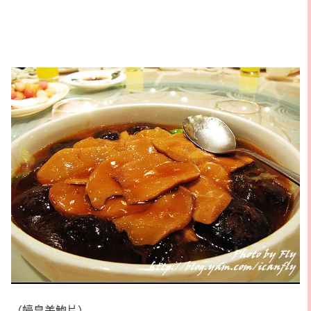
（蠔皇美鮑片）