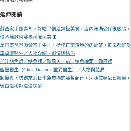
延伸閱讀
蘇西家手做壽司，好吃平價是銅板美食，店內滿滿公仔很吸睛，
傳承鶯歌阿婆壽司庶民美味
萬得富爸爸肉骨茶王中王，標榜正宗道地的肉骨茶，乾湯都好吃
車貞淑醫生／人物介紹、劇情與結局
茄汁鯖魚麵／鯖魚麵／颱風天／茄汁鯖魚罐頭／颱風麵
幽靈醫生（Ghost Doctor，靈異醫生）／人物與結局
超擬真，彷彿來到日本魚市場的藤哲商行，河豚拉麵每日限量，
雞白湯拉麵湯濃味鮮