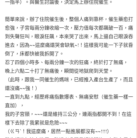
一指半）。與醫生討論後，決定馬上辦住院催生。
簡單來說，辦了住院催生後，整個人痛到靠杯，催生藥愈打
愈強，子宮每兩分鐘收縮一次，壓力值每次都飆破一百，痛
到失聲狂叫，眼淚狂飆，本來哭了出來，馬上逼自己眼淚吞
進去，因為~~這麼痛還哭會缺氧~!！這樣我可能一下子就昏
倒了，床都快被我拆開了。
忍了四個小時多、每兩分鐘一次的狂痛，終於打了無痛，
晚上六點二十打了無痛後，瞬間從地獄爬到天堂。
（此時，跟我一同催生的媽咪，已經推入產台生產了，而且
還沒痛~~強！）
一直到九點，經歷疼痛指數爆表、無痛安慰（催生藥一樣一
直加），
我的子宮頸，~~~還是維持三公分，連兩指都開不到！在這
樣下去除了我累就是危險~~~
（ㄍㄢˋ！我這麼痛，居然一點進展都沒有~~!!!!）