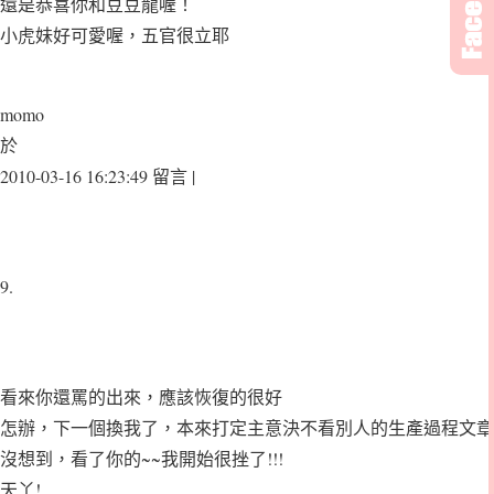
還是恭喜你和豆豆龍喔！
小虎妹好可愛喔，五官很立耶
momo
於
2010-03-16 16:23:49 留言 |
9.
看來你還罵的出來，應該恢復的很好
怎辦，下一個換我了，本來打定主意決不看別人的生產過程文章
沒想到，看了你的~~我開始很挫了!!!
天丫!