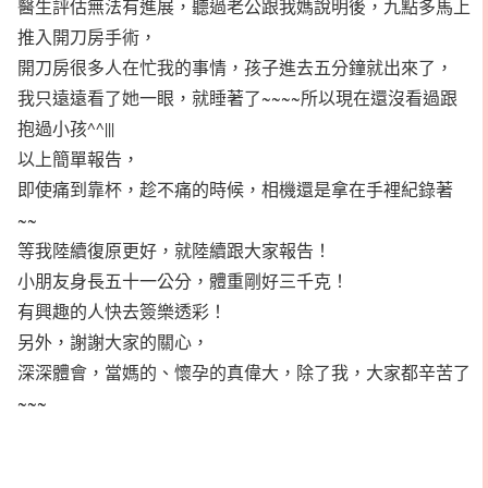
醫生評估無法有進展，聽過老公跟我媽說明後，九點多馬上
推入開刀房手術，
開刀房很多人在忙我的事情，孩子進去五分鐘就出來了，
我只遠遠看了她一眼，就睡著了~~~~所以現在還沒看過跟
抱過小孩^^|||
以上簡單報告，
即使痛到靠杯，趁不痛的時候，相機還是拿在手裡紀錄著
~~
等我陸續復原更好，就陸續跟大家報告！
小朋友身長五十一公分，體重剛好三千克！
有興趣的人快去簽樂透彩！
另外，謝謝大家的關心，
深深體會，當媽的、懷孕的真偉大，除了我，大家都辛苦了
~~~