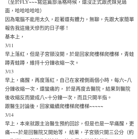
（至於FLY~~~寫這篇部落格時候，還沒正式跟虎妹見過
面，哈哈哈哈哈）
因為電腦不能用太久，趁著還有體力，無聊，先跟大家簡單
報告我這幾天慘烈的日子哪！
基本上，
3/11
早上落紅，但是子宮頸沒開，於是回家爬樓梯爬樓梯，青蛙
蹲青蛙蹲，維持十分鐘收縮一次。
3/13
早上，痛醒，再度落紅，自己在家裡側兩個小時，每六~八
分鐘收縮一次，還蠻痛的， 於是再度去醫院，結果到醫院
後收縮反而變成八~十分鐘一次，而且只開半指。
跟醫生討論後，回家繼續爬樓梯爬樓梯~~~~~
3/14
早上，本來就跟主治醫生預約回診，但是也是一早痛醒，更
痛~~~於是回醫院又開始等， 結果，子宮頸只開三公分（約