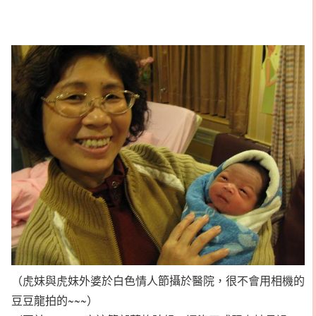
（虎妹與虎妹外婆於白色情人節攝於醫院，很不會用相機的
豆豆龍拍的~~~）