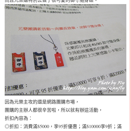
因為元樂主攻的還是網路團購市場，
團購的主辦人都很辛苦啦，所以就有辦這活動，
折扣內容為：
◎折扣：消費滿
$5000
，享
95
折優惠；滿
$10000
享
9
折；滿