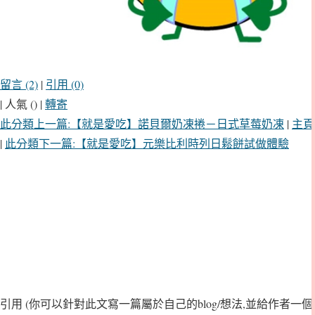
留言 (2)
|
引用 (0)
| 人氣 () |
轉寄
此分類上一篇:【就是愛吃】諾貝爾奶凍捲－日式草莓奶凍
|
主頁
|
此分類下一篇:【就是愛吃】元樂比利時列日鬆餅試做體驗
引用
(你可以針對此文寫一篇屬於自己的blog/想法,並給作者一個