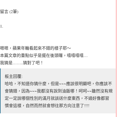
留言 (2筆)
1.
嗯嗯，蘋果年輪看起來不錯的樣子耶～
本篇文章的重點似乎是擺在後頭囉，嘻嘻嘻嘻…
我猜是……..猜對了吧！
板主回覆:
哈哈，不知道你猜什麼，但是~~~應該很明顯吧，你應該不
會猜錯，因為~~~我都沒有說到油飯哪！呵呵~~雖然沒有規
定一定說哪個性別的滿月就該送什麼東西，不過好像都習
慣會這樣，自然而然就會想往那方向注意了!!!!