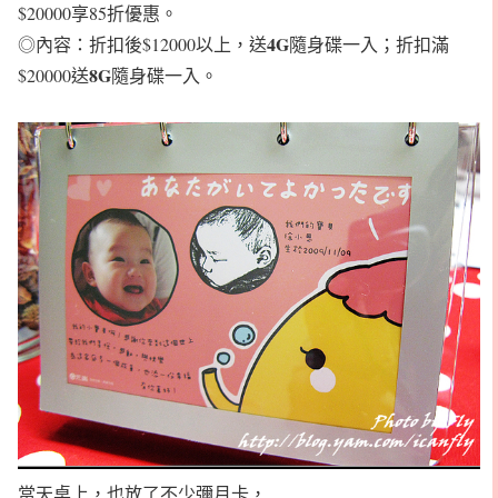
$20000
享
85
折優惠。
4G
◎內容：折扣後
$12000
以上，送
隨身碟一入；折扣滿
8G
$20000
送
隨身碟一入。
當天桌上，也放了不少彌月卡，