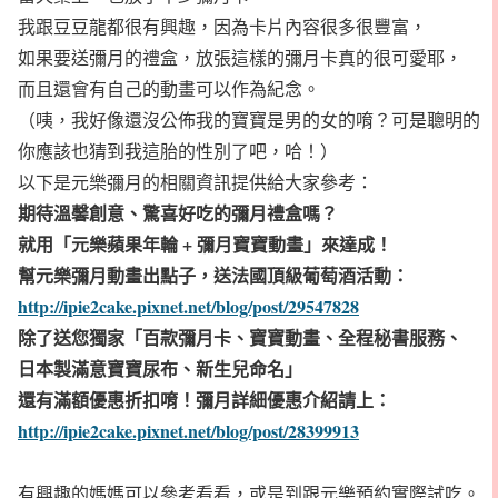
我跟豆豆龍都很有興趣，因為卡片內容很多很豐富，
如果要送彌月的禮盒，放張這樣的彌月卡真的很可愛耶，
而且還會有自己的動畫可以作為紀念。
（咦，我好像還沒公佈我的寶寶是男的女的唷？可是聰明的
你應該也猜到我這胎的性別了吧，哈！）
以下是元樂彌月的相關資訊提供給大家參考：
期待溫馨創意、驚喜好吃的彌月禮盒嗎？
就用「元樂蘋果年輪
+
彌月寶寶動畫」來達成！
幫元樂彌月動畫出點子，送法國頂級葡萄酒活動：
http://ipie2cake.pixnet.net/blog/post/29547828
除了送您獨家「百款彌月卡、寶寶動畫、全程秘書服務、
日本製滿意寶寶尿布、新生兒命名」
還有滿額優惠折扣唷！彌月詳細優惠介紹請上：
http://ipie2cake.pixnet.net/blog/post/28399913
有興趣的媽媽可以參考看看，或是到跟元樂預約實際試吃。