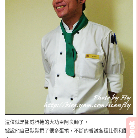
這位就是挪威蛋捲的大功臣阿良師了，
據說他自己默默捲了很多蛋捲，不斷的嘗試各種比例和配