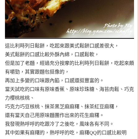
這比利時列日鬆餅，吃起來跟美式鬆餅口感差很大，
美式鬆餅的口感比較外酥內綿，口感鬆軟，
但是加了老麵，經過充分按摩的比利時列日鬆餅，吃起來頗
有嚼勁，其實跟麵包挺像的，
再加上多變的口味跟內餡，口感還挺豐富的。
當天試吃的口味有原味香蕉、原味珍珠糖、海苔肉鬆、巧克
力櫻桃核桃、
巧克力巧豆核桃、抹茶黑芝麻麻糬、抹茶紅豆麻糬，
還有當天自己用原味麵團作出來的花生麻糬。
我發現熱呼呼的吃跟冷了之後吃，風味各有不同。
其中如果有麻糬的，熱呼呼的吃，麻糬QQ的口感比較明