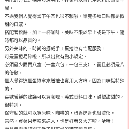
餐，
不過我個人覺得當下午茶也很不賴啦，畢竟多種口味都是微
甜的口感，
搭配著鬆餅，加上一杯咖啡，美味不限於早上或是下午，隨
時都可以品嘗的。
另外美味的、時尚的挪威手工蛋捲也有宅配服務，
可是蛋捲易碎啦，所以出貨有點小規定，
必須最少購買八盒（一盒六包，一包三支），而且必須是八
的倍數，
個人覺得這個蛋捲拿來送禮也實用大方唷，因為口味挺特殊
的，
喜歡嘗鮮的建議可以買咖哩、義式香料口味，鹹鹹甜甜的，
很特別，
保守點的就可以買原味、咖啡的，蛋香奶香也很濃郁。
當然，買蘋果年輪來送人，也是好看又大方啦，哈哈！
而且元樂還特別去做了很可愛的御守隨身碟。