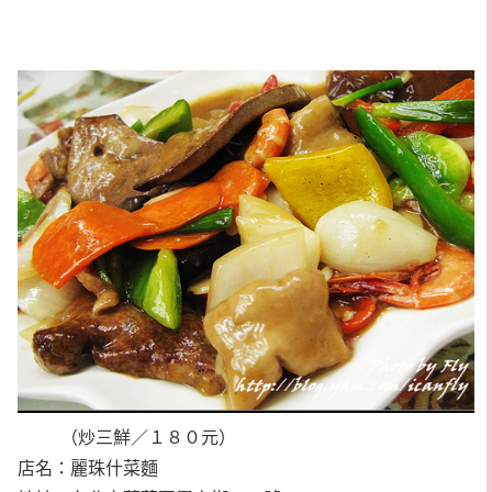
（炒三鮮／１８０元）
店名：麗珠什菜麵