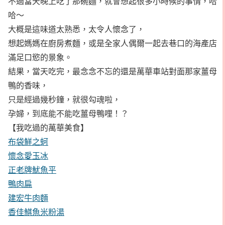
不過當天晚上吃了那碗麵，就會想起很多小時候的事情，哈
哈～
大概是這味道太熟悉，太令人懷念了，
想起媽媽在廚房煮麵，或是全家人偶爾一起去巷口的海產店
滿足口慾的景象。
結果，當天吃完，最念念不忘的還是萬華車站對面那家薑母
鴨的香味，
只是經過幾秒鐘，就很勾魂啦，
孕婦，到底能不能吃薑母鴨哩！？
【我吃過的萬華美食】
布袋鮮之蚵
懷念愛玉冰
正老牌魷魚平
鴨肉扁
建宏牛肉麵
香佳鯕魚米粉湯