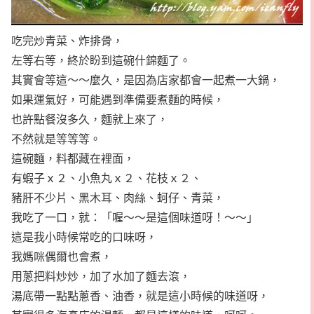
吃完炒青菜、炸排骨，
左等右等，終於盼到這碗什錦麵了。
其實會等這～～麼久，是因為店家都會一起煮一大鍋，
如果運氣好，可能遇到準備要煮麵的時候，
也許點餐沒多久，麵就上來了，
不然就是等等等。
這碗麵，料都藏在裡面，
有蝦子ｘ２、小魚丸ｘ２、花枝ｘ２、
豬肝不少片、黑木耳、肉絲、蚵仔、青菜，
我吃了一口，就：「喔～～是這個味道呀！～～」
這是我小時候常吃的口味呀，
我媽咪偶爾也會煮，
用蔥把料炒炒，加了水加了麵去滾，
湯底帶一點點蔥香、油香，就是這小時候的味道呀，