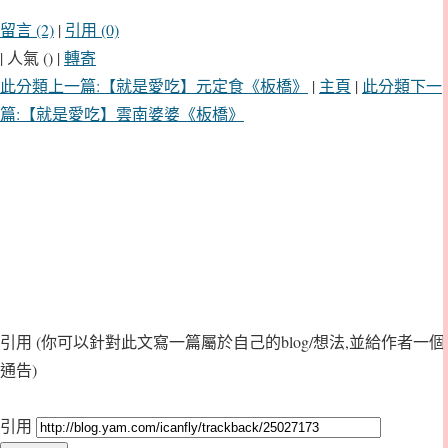
留言 (2)
|
引用 (0)
| 人氣 () |
轉寄
此分類上一篇:【就是愛吃】元定食《板橋》
|
主頁
|
此分類下一
篇:【就是愛吃】雲南婆婆《板橋》
引用
(你可以針對此文寫一篇屬於自己的blog/想法,並給作者一個
通告)
引用