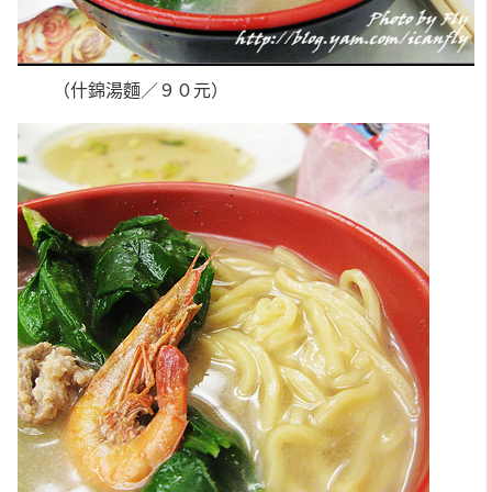
（什錦湯麵／９０元）