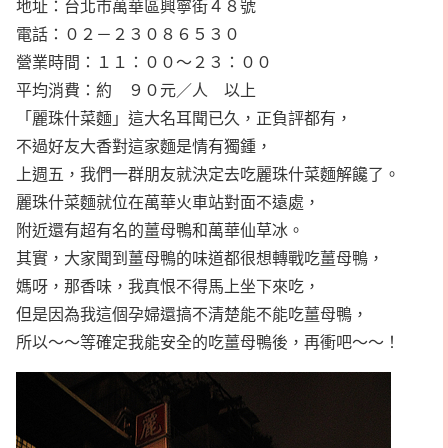
地址：台北市萬華區興寧街４８號
電話：０２－２３０８６５３０
營業時間：１１：００～２３：００
平均消費：約 ９０元／人 以上
「麗珠什菜麵」這大名耳聞已久，正負評都有，
不過好友大香對這家麵是情有獨鍾，
上週五，我們一群朋友就決定去吃麗珠什菜麵解饞了。
麗珠什菜麵就位在萬華火車站對面不遠處，
附近還有超有名的薑母鴨和萬華仙草冰。
其實，大家聞到薑母鴨的味道都很想轉戰吃薑母鴨，
媽呀，那香味，我真恨不得馬上坐下來吃，
但是因為我這個孕婦還搞不清楚能不能吃薑母鴨，
所以～～等確定我能安全的吃薑母鴨後，再衝吧～～！