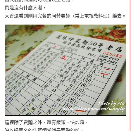
倒是沒有什麼人潮，
大香還看到剛用完餐的阿芳老師（常上電視敎料理）離去。
這裡除了賣麵之外，還有飯類、快炒類，
沒吃過聞名的什菜麵當然是要點的啦，