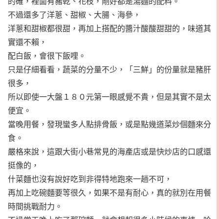
的確，裡面有豬乾、花枝，剛好都是湯麵的配料。
不過還多了洋蔥、甜椒、大腸、海參，
洋蔥和甜椒都很甜，再加上搭配的醬汁酸酸甜甜的，味道其
實還不賴，
配白飯，會很下飯哩。
只是仔細看看，蔬菜的分量不少，「三鮮」的份量就是豬肝
很多，
所以即使一大盤１８０元第一眼感覺不貴，但是其實不是太
便宜。
當晚用餐，發現蠻多人點排骨飯，或是點幾道菜炒個麵來分
食。
嚴格來說，這跟大街小巷常見的海產店或是快炒店的口感還
挺像的，
什菜麵也沒有說好吃到非得特地跑來一趟不可，
再加上吃碗麵要等很久，如果不是有耐心，真的就別在用餐
時間挑戰耐力。