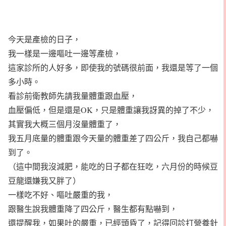
今天是產檢的日子，
我一樣是一邊嘔吐一邊等產檢，
這家診所的人好多，即使我的號碼很前面，我還是等了一個
多小時。
看診前衛教師先請我量體重跟血壓，
血壓偏低，但是還是OK，只是體重讓我訝異的掉了不少，
其實我大概三個月沒量體重了，
我五月底量的體重跟今天量的體重差了四公斤，我自己都嚇
到了。
（這中間我沒減肥，能吃的日子都在狂吃，六月份的時候豆
豆龍還嫌我又胖了）
一樣吃不好、嘔吐嚴重的我，
跟醫生說我體重降了四公斤，醫生都有點嚇到，
還提醒我，如果吐的嚴重，已經頭昏了，記得回診打營養針