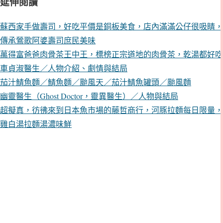
延伸閱讀
蘇西家手做壽司，好吃平價是銅板美食，店內滿滿公仔很吸睛，
傳承鶯歌阿婆壽司庶民美味
萬得富爸爸肉骨茶王中王，標榜正宗道地的肉骨茶，乾湯都好吃
車貞淑醫生／人物介紹、劇情與結局
茄汁鯖魚麵／鯖魚麵／颱風天／茄汁鯖魚罐頭／颱風麵
幽靈醫生（Ghost Doctor，靈異醫生）／人物與結局
超擬真，彷彿來到日本魚市場的藤哲商行，河豚拉麵每日限量，
雞白湯拉麵湯濃味鮮