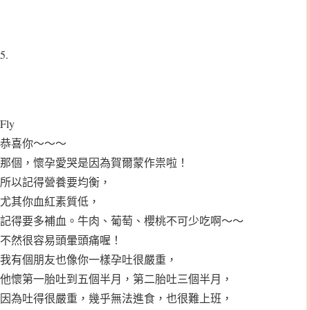
5.
Fly
恭喜你～～～
那個，懷孕愛哭是因為賀爾蒙作祟啦！
所以記得營養要均衡，
尤其你血紅素質低，
記得要多補血。牛肉、葡萄、櫻桃不可少吃啊～～
不然很容易頭暈頭痛喔！
我有個朋友也像你一樣孕吐很嚴重，
他懷第一胎吐到五個半月，第二胎吐三個半月，
因為吐得很嚴重，幾乎無法進食，也很難上班，