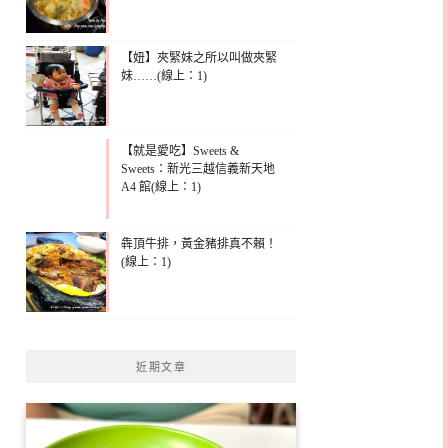
【妞】夾緊妹之所以叫做夾緊
妹……(線上：1)
【就是愛吃】Sweets &
Sweets：新光三越信義新天地
A4 館(線上：1)
犇頂牛排，黃金豬排真不賴！
(線上：1)
近期文章