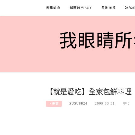
Skip
團購美食
超商超市BUY
各地美食
冰品
to
content
我眼睛所看
【就是愛吃】全家包鮮料理
SUSU8824
2009-03-31
3
‧熟食