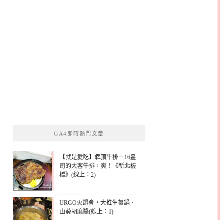
GA4即時熱門文章
【就是愛吃】犇頂牛排－16盎
司的大客牛排，爽！《新北板
橋》(線上：2)
URGO火鍋會，大推生薑鍋、
山葵胡麻醬(線上：1)