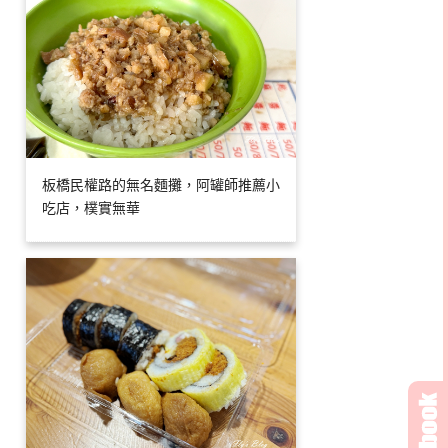
板橋民權路的無名麵攤，阿罐師推薦小
吃店，樸實無華