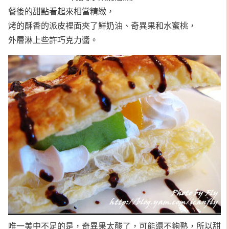
餐後的甜點看起來相當精緻，
烤的酥香的派皮裡面夾了鮮奶油、奇異果和水蜜桃，
外層淋上些許巧克力醬。
唯一美中不足的是，奇異果太酸了，可能還不夠熟，所以甜