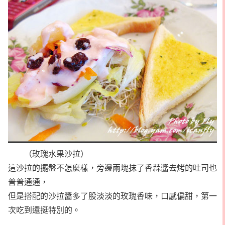
（玫瑰水果沙拉）
這沙拉的擺盤不怎麼樣，旁邊兩塊抹了香蒜醬去烤的吐司也
普普通通，
但是搭配的沙拉醬多了股淡淡的玫瑰香味，口感偏甜，第一
次吃到還挺特別的。