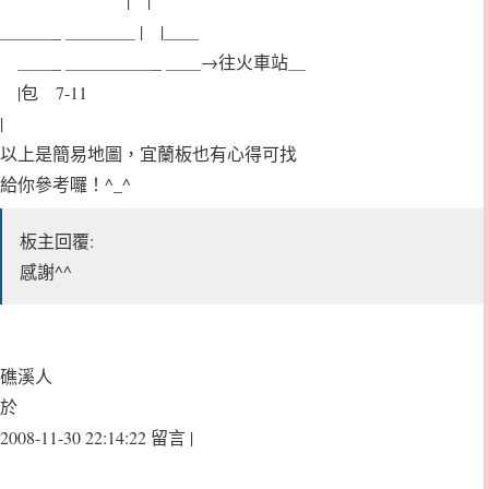
| |
＿＿＿_ ＿＿＿＿ | |＿＿
＿＿_ ＿＿＿＿＿_ ＿＿→往火車站＿
|包 7-11
|
以上是簡易地圖，宜蘭板也有心得可找
給你參考囉！^_^
板主回覆:
感謝^^
礁溪人
於
2008-11-30 22:14:22 留言 |