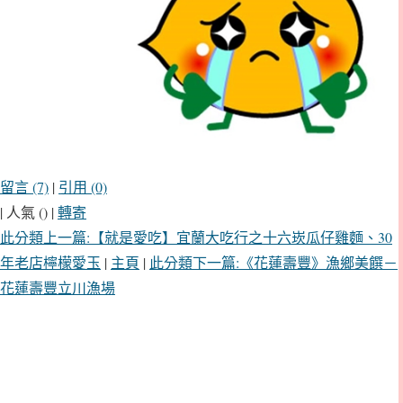
留言 (7)
|
引用 (0)
| 人氣 () |
轉寄
此分類上一篇:【就是愛吃】宜蘭大吃行之十六崁瓜仔雞麵、30
年老店檸檬愛玉
|
主頁
|
此分類下一篇:《花蓮壽豐》漁鄉美饌－
花蓮壽豐立川漁場