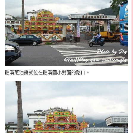
礁溪蔥油餅就位在礁溪國小對面的路口。