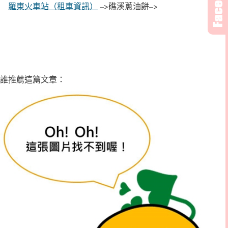
羅東火車站（租車資訊）
–>礁溪蔥油餅–>
誰推薦這篇文章：