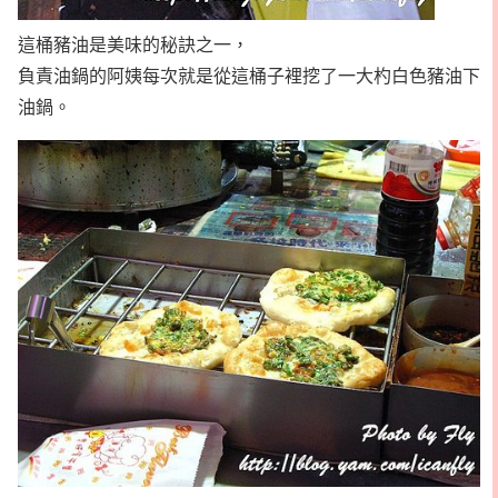
這桶豬油是美味的秘訣之一，
負責油鍋的阿姨每次就是從這桶子裡挖了一大杓白色豬油下
油鍋。