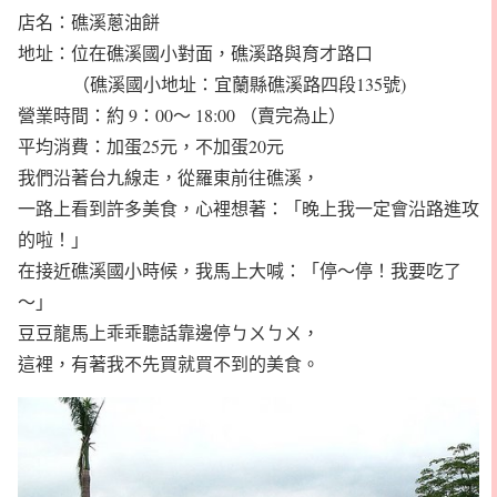
店名：礁溪蔥油餅
地址：位在礁溪國小對面，礁溪路與育才路口
（礁溪國小地址：宜蘭縣礁溪路四段135號)
營業時間：約 9：00～ 18:00 （賣完為止）
平均消費：加蛋25元，不加蛋20元
我們沿著台九線走，從羅東前往礁溪，
一路上看到許多美食，心裡想著：「晚上我一定會沿路進攻
的啦！」
在接近礁溪國小時候，我馬上大喊：「停～停！我要吃了
～」
豆豆龍馬上乖乖聽話靠邊停ㄅㄨㄅㄨ，
這裡，有著我不先買就買不到的美食。