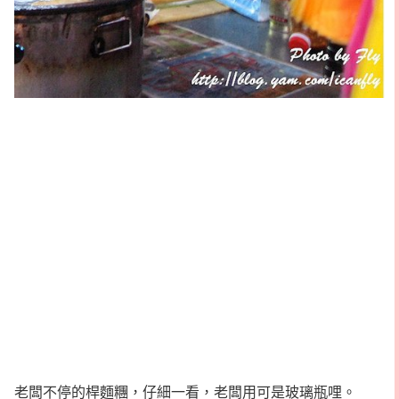
老闆不停的桿麵糰，仔細一看，老闆用可是玻璃瓶哩。