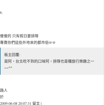
6.
傻傻的 只有假日要排隊
專賣你們這些外地來的都市俗@@
板主回覆:
是阿，台北吃不到的口味阿，排隊也是種旅行樂趣之一
~~^^
路人
於
2009-06-08 20:07:31 留言 |