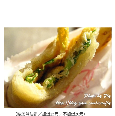
（礁溪蔥油餅／加蛋25元／不加蛋20元）