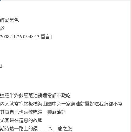
醉愛黑色
於
2008-11-26 03:48:13 留言 |
2.
這種半炸煎惪蔥油餅通常都不難吃
內人就常抱怨板橋海山國中旁一家蔥油餅攤好吃我怎都不寫
其實自己也喜歡吃這一種蔥油餅
尤其是在這蔥的故鄉
期待這一路上的餵…….ㄟ…龍之旅