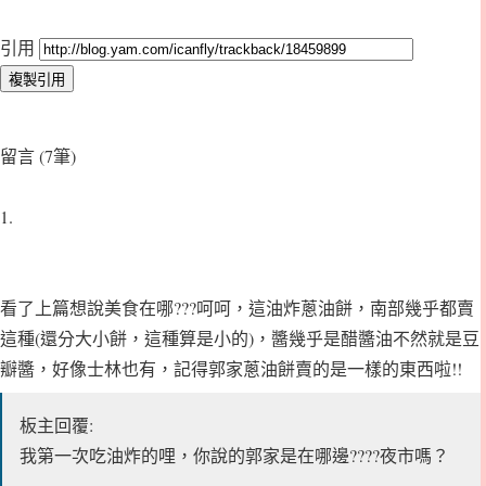
引用
留言 (7筆)
1.
看了上篇想說美食在哪???呵呵，這油炸蔥油餅，南部幾乎都賣
這種(還分大小餅，這種算是小的)，醬幾乎是醋醬油不然就是豆
瓣醬，好像士林也有，記得郭家蔥油餅賣的是一樣的東西啦!!
板主回覆:
我第一次吃油炸的哩，你說的郭家是在哪邊????夜市嗎？