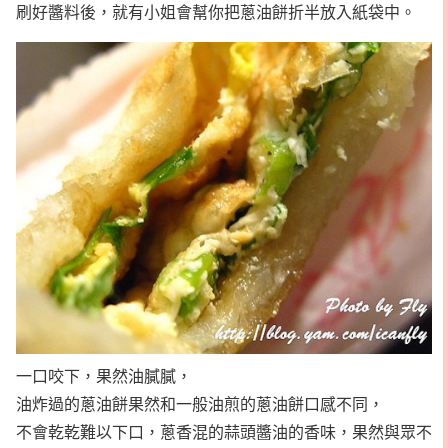
刷好醬料後，就有小姐會幫你把蔥油餅折半放入紙袋中。
一口咬下，果然油膩膩，
油炸過的蔥油餅果然和一般油煎的蔥油餅口感不同，
不會乾乾難以下口，蔥香混的蒜頭醬油的香味，果然與眾不