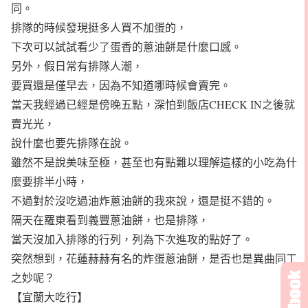
同。
排隊的時候發現挺多人買不加蛋的，
下次可以試試看少了蛋香的蔥油餅是什麼口感。
另外，假日常有排隊人潮，
要買還是僅早去，因為不知道哪時候會賣完。
當天我經過已經是傍晚五點，深怕到飯店CHECK IN之後就
賣光光，
說什麼也要先排隊在說。
雖然不是說美味至極，甚至也有點難以理解這樣的小吃為什
麼要排半小時，
不過對於沒吃過油炸蔥油餅的我來說，還是挺不錯的。
隔天在羅東看到義豐蔥油餅，也是排隊，
當天沒加入排隊的行列，列為下次進攻的點好了。
突然想到，花蓮赫赫有名的炸蛋蔥油餅，是否也是異曲同工
之妙呢？
【宜蘭大吃行】